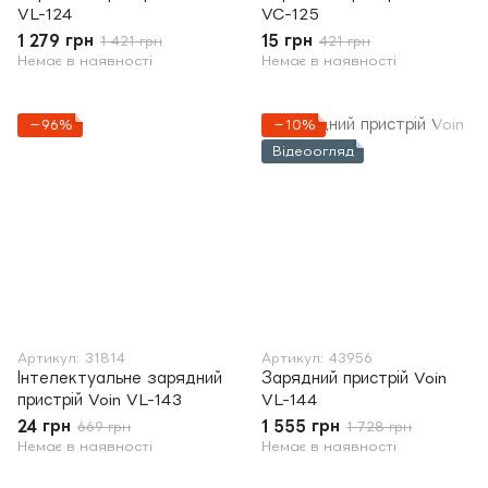
VL-124
VC-125
1 279 грн
15 грн
1 421 грн
421 грн
Немає в наявності
Немає в наявності
−96%
−10%
Відеоогляд
Артикул: 31814
Артикул: 43956
Інтелектуальне зарядний
Зарядний пристрій Voin
пристрій Voin VL-143
VL-144
24 грн
1 555 грн
669 грн
1 728 грн
Немає в наявності
Немає в наявності