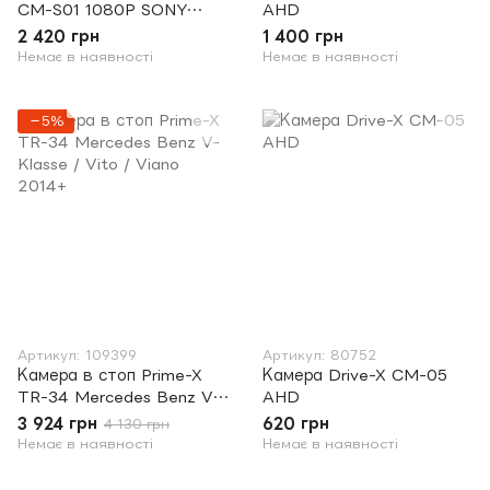
CM-S01 1080P SONY
AHD
REAR
2 420 грн
1 400 грн
Немає в наявності
Немає в наявності
−5%
Артикул: 109399
Артикул: 80752
Камера в стоп Prime-X
Камера Drive-X CM-05
TR-34 Mercedes Benz V-
AHD
Klasse / Vito / Viano
3 924 грн
620 грн
4 130 грн
2014+
Немає в наявності
Немає в наявності