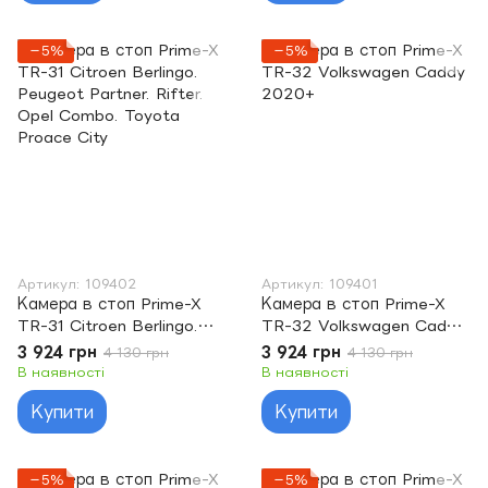
−5%
−5%
Артикул: 109402
Артикул: 109401
Камера в стоп Prime-X
Камера в стоп Prime-X
TR-31 Citroen Berlingo.
TR-32 Volkswagen Caddy
Peugeot Partner. Rifter.
2020+
3 924 грн
3 924 грн
4 130 грн
4 130 грн
Opel Combo. Toyota
В наявності
В наявності
Proace City
Купити
Купити
−5%
−5%