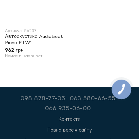
Артикул: 56237
Автоакустика AudioBeat
Piano PTW1
962 грн
Немає в наявності
098 878-77-05
063 580-66-55
066 935-06-00
Контакти
Повна версія сайту