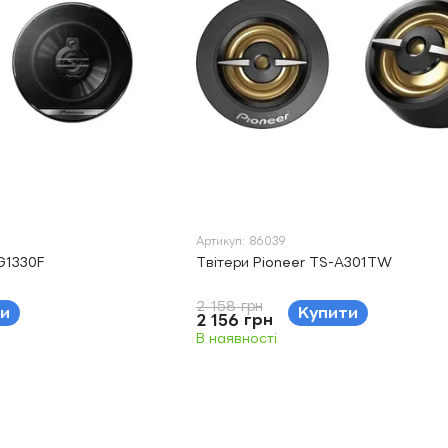
Артикул: 86039
G1330F
Твітери Pioneer TS-А301TW
2 158 грн
и
Купити
2 156 грн
В наявності