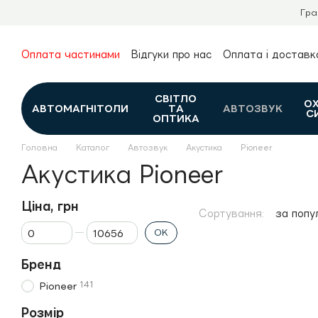
Перейти до основного контенту
Гра
Оплата частинами
Відгуки про нас
Оплата і доставк
Про нас
Гарантія та повернення
Новини та огляди
Контакти
Каталог
СВІТЛО
О
АВТОМАГНІТОЛИ
ТА
АВТОЗВУК
С
ОПТИКА
Головна
Каталог
Автозвук
Акустика
Pioneer
Акустика Pioneer
Ціна, грн
Сортування:
за попу
Від Ціна, грн
До Ціна, грн
ОК
Бренд
141
Pioneer
Розмір