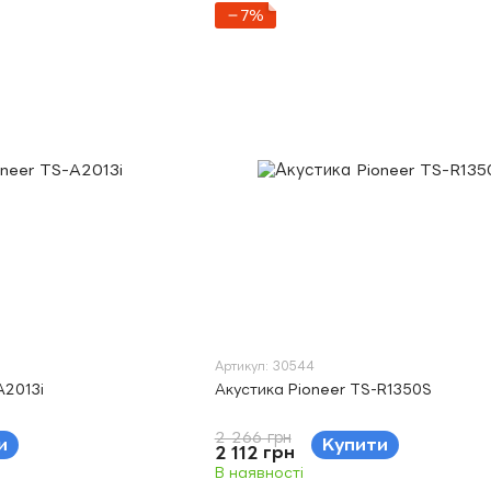
−7%
Артикул: 30544
A2013i
Акустика Pioneer TS-R1350S
2 266 грн
и
Купити
2 112 грн
В наявності