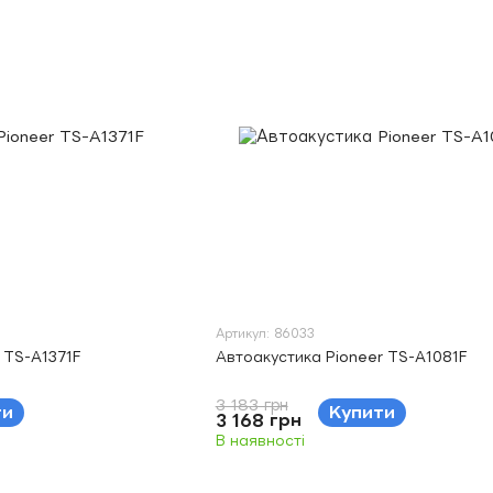
Артикул: 86033
 TS-A1371F
Автоакустика Pioneer TS-A1081F
3 183 грн
ти
Купити
3 168 грн
В наявності