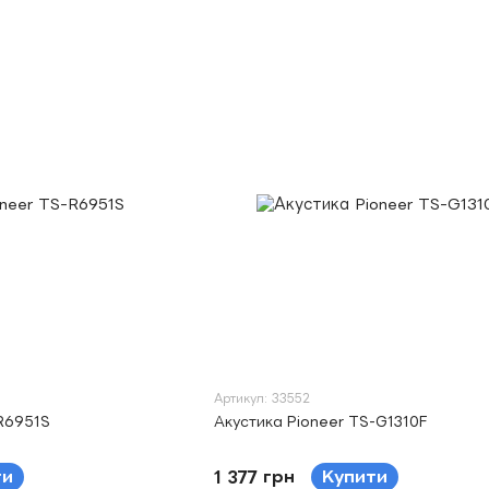
Артикул: 33552
-R6951S
Акустика Pioneer TS-G1310F
ти
1 377 грн
Купити