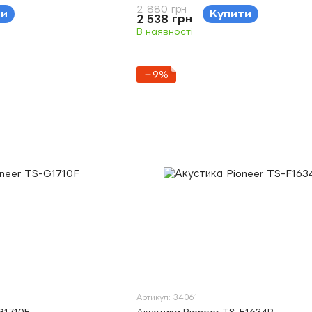
2 880 грн
ти
Купити
2 538 грн
В наявності
−9%
Артикул: 34061
G1710F
Акустика Pioneer TS-F1634R