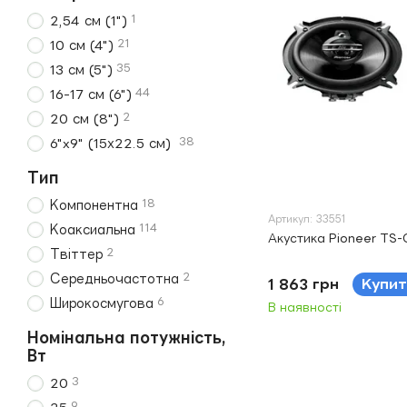
1
2,54 см (1")
21
10 см (4")
35
13 см (5")
44
16-17 см (6")
2
20 см (8")
38
6"x9" (15х22.5 см)
Тип
18
Компонентна
Артикул: 33551
114
Коаксиальна
Акустика Pioneer TS-
2
Твіттер
2
Середньочастотна
1 863 грн
Купит
6
Широкосмугова
В наявності
Номінальна потужність,
Вт
3
20
9