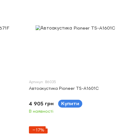
Артикул: 86035
Автоакустика Pioneer TS-A1601C
4 905 грн
Купити
В наявності
−17%