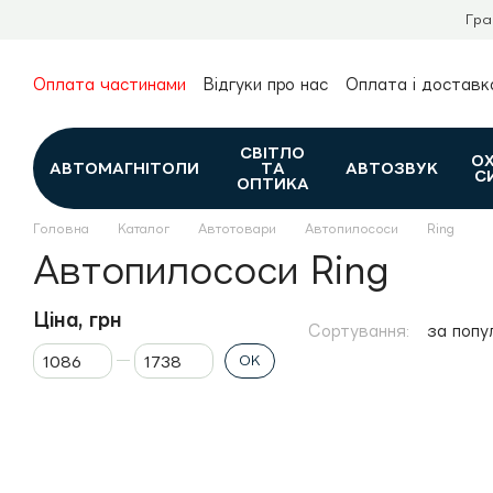
Перейти до основного контенту
Гра
Оплата частинами
Відгуки про нас
Оплата і доставк
Про нас
Гарантія та повернення
Новини та огляди
Контакти
Каталог
СВІТЛО
О
АВТОМАГНІТОЛИ
ТА
АВТОЗВУК
С
ОПТИКА
Головна
Каталог
Автотовари
Автопилососи
Ring
Автопилососи Ring
Ціна, грн
Сортування:
за попу
Від Ціна, грн
До Ціна, грн
ОК