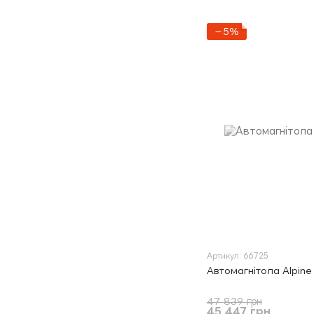
−5%
Артикул: 66725
Автомагнітола Alpine
47 839 грн
45 447 грн