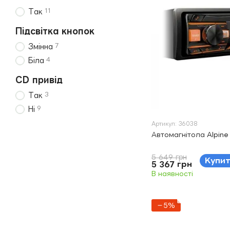
11
Так
Підсвітка кнопок
7
Змінна
4
Біла
CD привід
3
Так
9
Ні
Артикул: 36038
Автомагнітола Alpin
5 649 грн
Купи
5 367 грн
В наявності
−5%