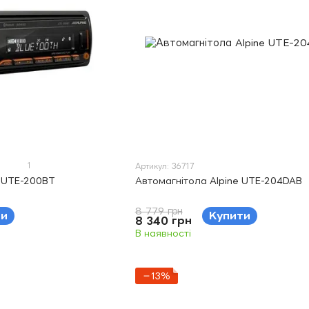
1
Артикул: 36717
e UTE-200BT
Автомагнітола Alpine UTE-204DAB
8 779 грн
ти
Купити
8 340 грн
В наявності
−13%