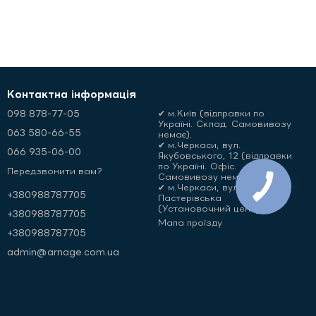
Контактна інформація
098 878-77-05
✔ м.Київ (відправки по
Україні. Склад. Самовивозу
063 580-66-55
немає).
✔ м.Черкаси, вул.
066 935-06-00
Якубовського, 12 (відправки
по Україні. Офіс.
Передзвонити вам?
Самовивозу немає)
✔ м.Черкаси, вул.
+380988787705
Пастерівська
(Установочний центр)
+380988787705
Мапа проїзду
+380988787705
admin@arnage.com.ua