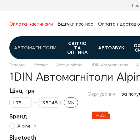
Перейти до основного контенту
Гра
Оплата частинами
Відгуки про нас
Оплата і доставк
Про нас
Гарантія та повернення
Новини та огляди
Контакти
Каталог
СВІТЛО
О
АВТОМАГНІТОЛИ
ТА
АВТОЗВУК
С
ОПТИКА
Головна
Каталог
Автомагнітоли
1DIN Автомагнітоли
Al
1DIN Автомагнітоли Alpi
Ціна, грн
Сортування:
за попу
Від Ціна, грн
До Ціна, грн
ОК
−5%
Бренд
13
Alpine
Bluetooth