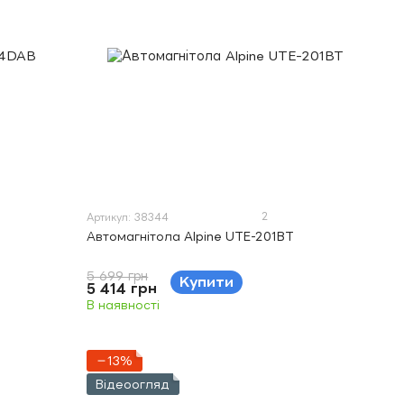
2
Артикул: 38344
Автомагнітола Alpine UTE-201BT
5 699 грн
Купити
5 414 грн
В наявності
−13%
Відеоогляд