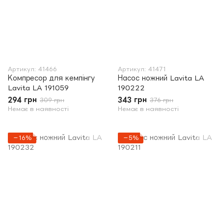
Артикул: 41466
Артикул: 41471
Компресор для кемпінгу
Насос ножний Lavita LA
Lavita LA 191059
190222
294 грн
343 грн
309 грн
376 грн
Немає в наявності
Немає в наявності
−16%
−5%