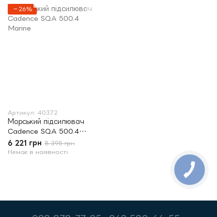
−26%
Артикул: 40372
Морський підсилювач
Cadence SQA 500.4
Marine
6 221 грн
8 395 грн
Немає в наявності