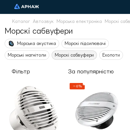
Каталог
Автозвук
Морська електроніка
Морскі саб
Морскі сабвуфери
Морська акустика
Морскі підсилювачі
Морські магнітоли
Морскі сабвуфери
Ехолоти
Фільтр
За популярністю
−6%