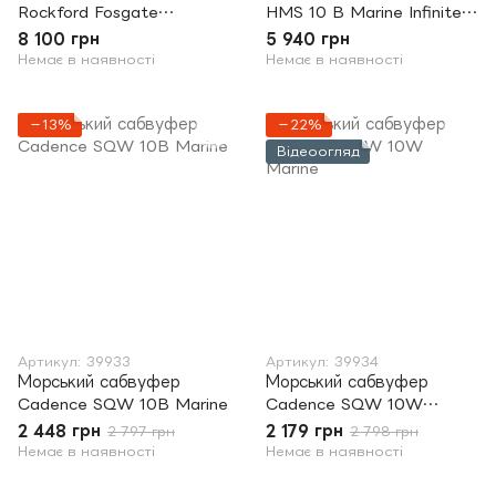
Rockford Fosgate
HMS 10 B Marine Infinite
M212S4B
Baffle Sub White
8 100 грн
5 940 грн
Немає в наявності
Немає в наявності
−13%
−22%
Відеоогляд
Артикул: 39933
Артикул: 39934
Морський сабвуфер
Морський сабвуфер
Cadence SQW 10B Marine
Cadence SQW 10W
Marine
2 448 грн
2 179 грн
2 797 грн
2 798 грн
Немає в наявності
Немає в наявності