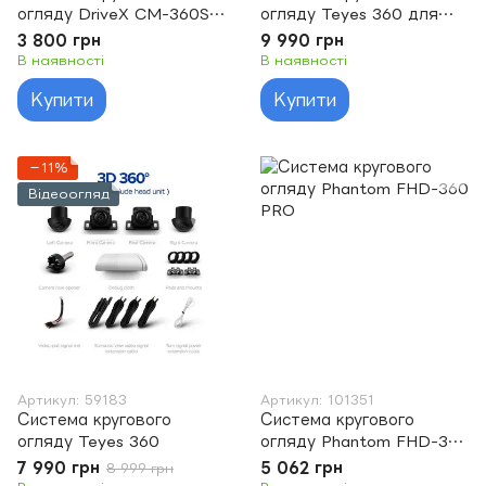
огляду DriveX CM-360S
огляду Teyes 360 для
AHD
CC4 Pro (камери)
3 800 грн
9 990 грн
В наявності
В наявності
Купити
Купити
−11%
Відеоогляд
Артикул: 59183
Артикул: 101351
Система кругового
Система кругового
огляду Teyes 360
огляду Phantom FHD-360
PRO
7 990 грн
5 062 грн
8 999 грн