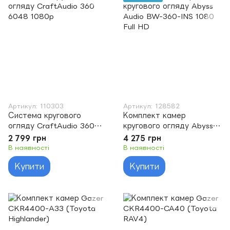
Артикул: 110303
Артикул: 128582
Система кругового
Комплект камер
огляду CraftAudio 360
кругового огляду Abyss
6048 1080p
Audio BW-360-INS 1080
2 799 грн
4 275 грн
Full HD
В наявності
В наявності
Купити
Купити