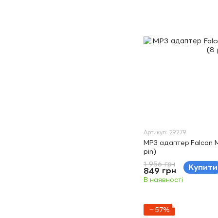
Артикул: 29279
MP3 адаптер Falcon 
pin)
1 956 грн
Купити
849 грн
В наявності
−57%