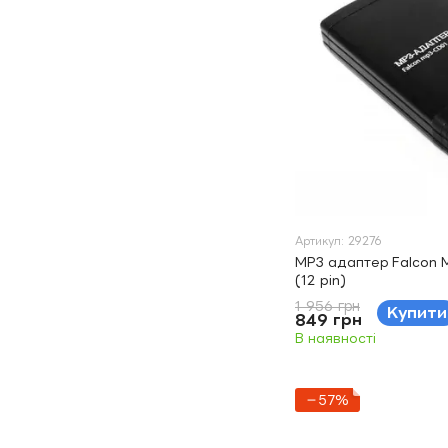
Артикул: 29276
MP3 адаптер Falcon 
(12 pin)
1 956 грн
Купити
849 грн
В наявності
−57%