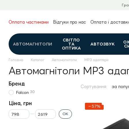
Перейти до основного контенту
Гра
Оплата частинами
Відгуки про нас
Оплата і доставк
Про нас
Гарантія та повернення
Новини та огляди
Контакти
Каталог
СВІТЛО
О
АВТОМАГНІТОЛИ
ТА
АВТОЗВУК
С
ОПТИКА
Головна
Каталог
Автомагнітоли
MP3 адаптери
Автомагнітоли MP3 ада
Бренд
Сортування:
за попу
30
Falcon
Ціна, грн
−57%
Від Ціна, грн
До Ціна, грн
ОК