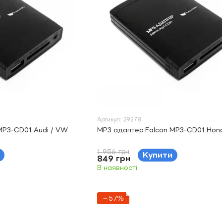
Артикул: 29278
MP3-CD01 Audi / VW
MP3 адаптер Falcon MP3-CD01 Hond
1 956 грн
Купити
849 грн
В наявності
−57%