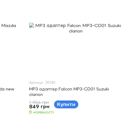
Артикул: 29281
da new
MP3 адаптер Falcon MP3-CD01 Suzuki
clarion
1 956 грн
Купити
849 грн
В наявності