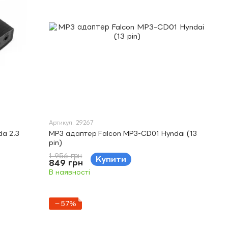
Артикул: 29267
a 2.3
MP3 адаптер Falcon MP3-CD01 Hyndai (13
pin)
1 956 грн
Купити
849 грн
В наявності
−57%