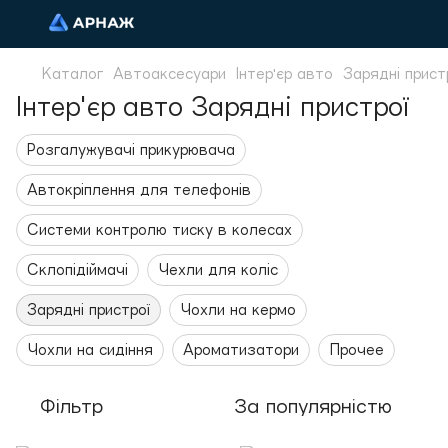
Каталог
Автоаксесуари
Інтер'єр авто
Зарядні прист
Інтер'єр авто Зарядні пристрої
Розгалужувачі прикурювача
Автокріплення для телефонів
Системи контролю тиску в колесах
Склопідіймачі
Чехли для коліс
Зарядні пристрої
Чохли на кермо
Чохли на сидіння
Ароматизатори
Прочее
Фільтр
За популярністю