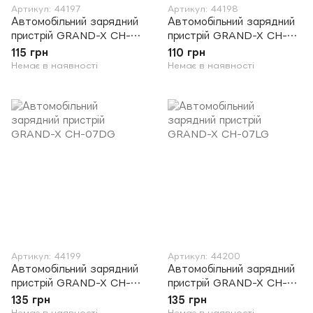
Артикул: 44197
Артикул: 44198
Автомобільний зарядний
Автомобільний зарядний
пристрій GRAND-X CH-
пристрій GRAND-X CH-
25BM
26BM
115 грн
110 грн
Немає в наявності
Немає в наявності
Артикул: 44199
Артикул: 44200
Автомобільний зарядний
Автомобільний зарядний
пристрій GRAND-X CH-
пристрій GRAND-X CH-
07DG
07LG
135 грн
135 грн
Немає в наявності
Немає в наявності