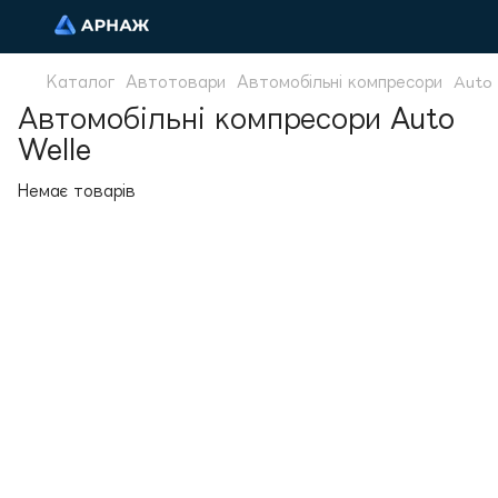
Каталог
Автотовари
Автомобільні компресори
Auto 
Автомобільні компресори Auto
Welle
Немає товарів