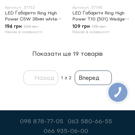
Артикул: 37152
Артикул: 37145
LED Габарити Ring High
LED Габарити Ring High
Power C5W 38мм white
Power T10 (501) Wedge
LED239HPW (7696)
High Power Blue
194 грн
109 грн
223 грн
125 грн
LED501HPB (7658)
Немає в наявності
Немає в наявності
Показати ще 19 товарів
Назад
Вперед
1
з 2
098 878-77-05
063 580-66-55
066 935-06-00