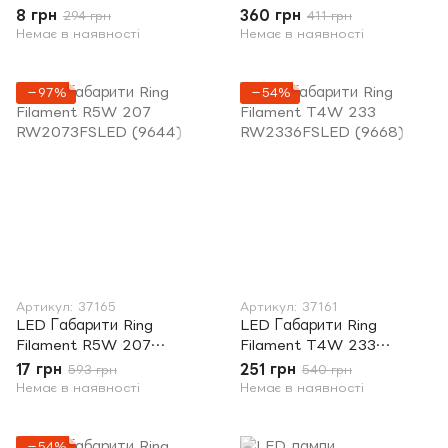
RW2396FSLED (9675)
RW2453FSLED (9651)
8 грн
360 грн
294 грн
411 грн
Немає в наявності
Немає в наявності
−97%
−54%
Артикул: 37165
Артикул: 37161
LED Габарити Ring
LED Габарити Ring
Filament R5W 207
Filament T4W 233
RW2073FSLED (9644)
RW2336FSLED (9668)
17 грн
251 грн
593 грн
540 грн
Немає в наявності
Немає в наявності
−54%