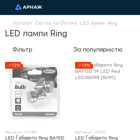
Каталог
Світло та Оптика
LED лампи
Ring
LED лампи Ring
Фільтр
За популярністю
−12%
−12%
Артикул: 37149
Артикул: 37147
LED Габарити Ring BA15D
LED Габарити Ring