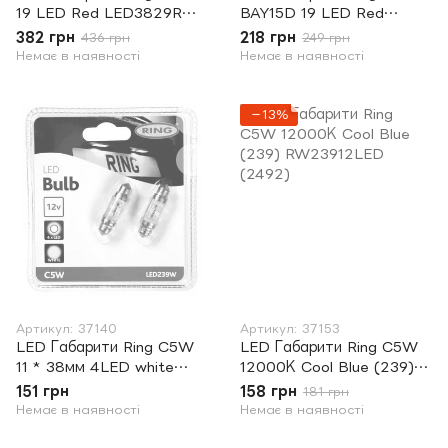
19 LED Red LED3829R
BAY15D 19 LED Red
(8299)
LED3809R (8091)
382 грн
218 грн
436 грн
249 грн
Немає в наявності
Немає в наявності
−13%
Артикул: 37140
Артикул: 37153
LED Габарити Ring C5W
LED Габарити Ring C5W
11 * 38мм 4LED white
12000К Cool Blue (239)
LED239W (9622)
RW23912LED (2492)
151 грн
158 грн
181 грн
Немає в наявності
Немає в наявності