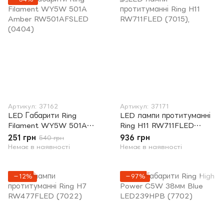
Артикул: 37162
Артикул: 37171
LED Габарити Ring
LED лампи протитуманні
Filament WY5W 501A
Ring H11 RW711FLED
Amber RW501AFSLED
(7015),
251 грн
936 грн
540 грн
(0404)
Немає в наявності
Немає в наявності
−12%
−97%