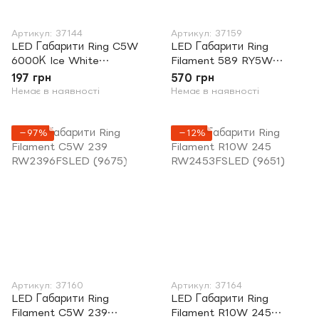
Артикул: 37144
Артикул: 37159
LED Габарити Ring C5W
LED Габарити Ring
6000К Ice White
Filament 589 RY5W
RW2396LED (9553)
Amber RW589AFSLED
197 грн
570 грн
(0411)
Немає в наявності
Немає в наявності
−97%
−12%
Артикул: 37160
Артикул: 37164
LED Габарити Ring
LED Габарити Ring
Filament C5W 239
Filament R10W 245