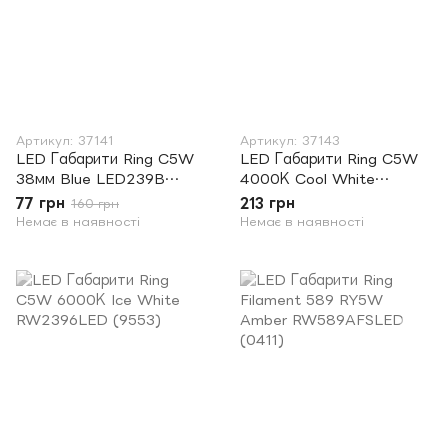
Артикул: 37141
Артикул: 37143
LED Габарити Ring C5W
LED Габарити Ring C5W
38мм Blue LED239B
4000К Cool White
(3929)
RW2394LED (9539)
77 грн
213 грн
160 грн
Немає в наявності
Немає в наявності