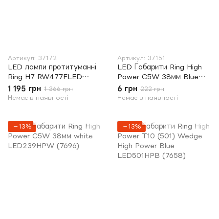
Артикул: 37172
Артикул: 37151
LED лампи протитуманні
LED Габарити Ring High
Ring H7 RW477FLED
Power C5W 38мм Blue
(7022)
LED239HPB (7702)
1 195 грн
6 грн
1 366 грн
222 грн
Немає в наявності
Немає в наявності
−13%
−13%