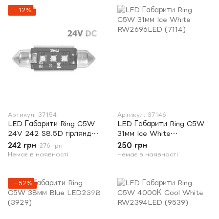
−12%
Артикул: 37154
Артикул: 37146
LED Габарити Ring C5W
LED Габарити Ring C5W
24V 242 S8.5D гірлянда
31мм Ice White
RB2426LED (7244)
RW2696LED (7114)
242 грн
250 грн
276 грн
Немає в наявності
Немає в наявності
−52%