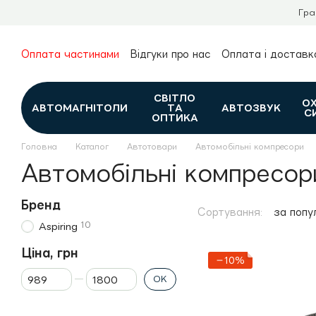
Перейти до основного контенту
Гра
Оплата частинами
Відгуки про нас
Оплата і доставк
Про нас
Гарантія та повернення
Новини та огляди
Контакти
Каталог
СВІТЛО
О
АВТОМАГНІТОЛИ
ТА
АВТОЗВУК
С
ОПТИКА
Головна
Каталог
Автотовари
Автомобільні компресори
Автомобільні компресори
Бренд
Сортування:
за попу
10
Aspiring
Ціна, грн
−10%
Від Ціна, грн
До Ціна, грн
ОК