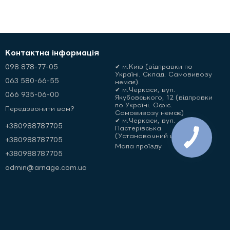
Контактна інформація
098 878-77-05
✔ м.Київ (відправки по
Україні. Склад. Самовивозу
063 580-66-55
немає).
✔ м.Черкаси, вул.
066 935-06-00
Якубовського, 12 (відправки
по Україні. Офіс.
Передзвонити вам?
Самовивозу немає)
✔ м.Черкаси, вул.
+380988787705
Пастерівська
(Установочний центр)
+380988787705
Мапа проїзду
+380988787705
admin@arnage.com.ua