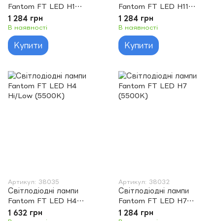
Fantom FT LED H1
Fantom FT LED H11
(5500K)
(5500K)
1 284 грн
1 284 грн
В наявності
В наявності
Купити
Купити
Артикул: 38035
Артикул: 38032
Світлодіодні лампи
Світлодіодні лампи
Fantom FT LED H4
Fantom FT LED H7
Hi/Low (5500K)
(5500K)
1 632 грн
1 284 грн