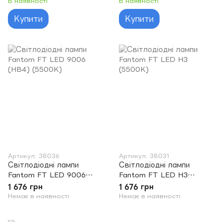
В наявності
В наявності
Купити
Купити
Артикул: 38036
Артикул: 38031
Світлодіодні лампи
Світлодіодні лампи
Fantom FT LED 9006
Fantom FT LED H3
(HB4) (5500K)
(5500K)
1 676 грн
1 676 грн
Немає в наявності
Немає в наявності