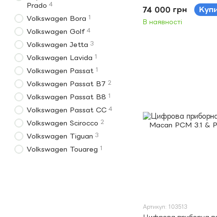
4
Prado
74 000 грн
Куп
1
Volkswagen Bora
В наявності
4
Volkswagen Golf
3
Volkswagen Jetta
1
Volkswagen Lavida
1
Volkswagen Passat
2
Volkswagen Passat B7
1
Volkswagen Passat B8
4
Volkswagen Passat CC
2
Volkswagen Scirocco
3
Volkswagen Tiguan
1
Volkswagen Touareg
Артикул: 103513
Цифрова приборна па