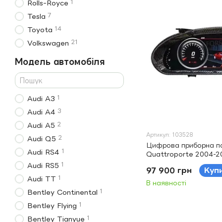
1
Rolls-Royce
7
Tesla
14
Toyota
21
Volkswagen
Модель автомобіля
1
Audi A3
3
Audi A4
2
Audi A5
Артикул: 103528
2
Audi Q5
Цифрова приборна па
1
Audi RS4
Quattroporte 2004-2
1
Audi RS5
97 900 грн
Куп
1
Audi TT
В наявності
1
Bentley Continental
1
Bentley Flying
1
Bentley Tianyue