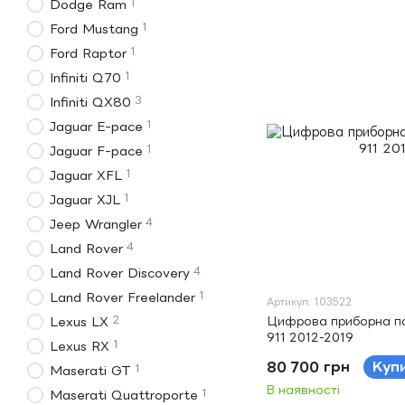
1
Dodge Ram
1
Ford Mustang
1
Ford Raptor
1
Infiniti Q70
3
Infiniti QX80
1
Jaguar E-pace
1
Jaguar F-pace
1
Jaguar XFL
1
Jaguar XJL
4
Jeep Wrangler
4
Land Rover
4
Land Rover Discovery
1
Land Rover Freelander
Артикул: 103522
2
Цифрова приборна па
Lexus LX
911 2012-2019
1
Lexus RX
80 700 грн
Куп
1
Maserati GT
В наявності
1
Maserati Quattroporte