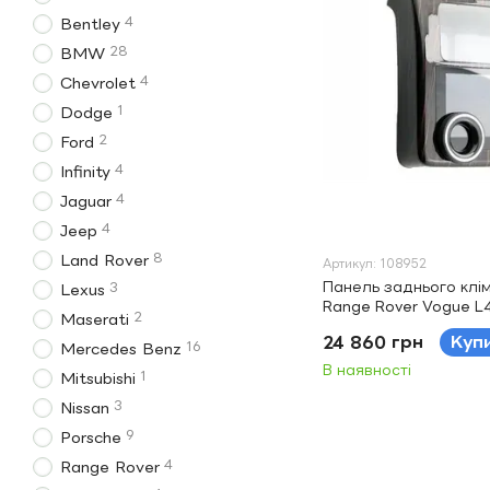
4
Bentley
28
BMW
4
Chevrolet
1
Dodge
2
Ford
4
Infinity
4
Jaguar
4
Jeep
8
Land Rover
Артикул: 108952
Панель заднього клі
3
Lexus
Range Rover Vogue L
2
Maserati
дерево
24 860 грн
Куп
16
Mercedes Benz
В наявності
1
Mitsubishi
3
Nissan
9
Porsche
4
Range Rover