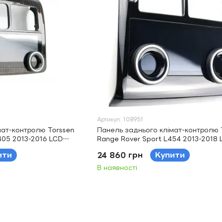
Артикул: 108951
мат-контролю Torssen
Панель заднього клімат-контролю 
405 2013-2016 LCD
Range Rover Sport L454 2013-2018 
black
ити
24 860 грн
Купити
В наявності