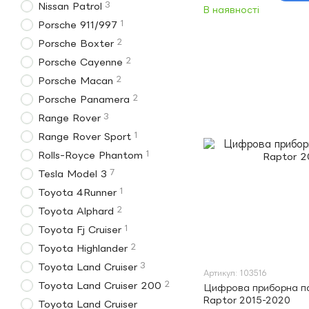
3
Nissan Patrol
В наявності
1
Porsche 911/997
2
Porsche Boxter
2
Porsche Cayenne
2
Porsche Macan
2
Porsche Panamera
3
Range Rover
1
Range Rover Sport
1
Rolls-Royce Phantom
7
Tesla Model 3
1
Toyota 4Runner
2
Toyota Alphard
1
Toyota Fj Cruiser
2
Toyota Highlander
3
Toyota Land Cruiser
Артикул: 103516
2
Toyota Land Cruiser 200
Цифрова приборна па
Raptor 2015-2020
Toyota Land Cruiser