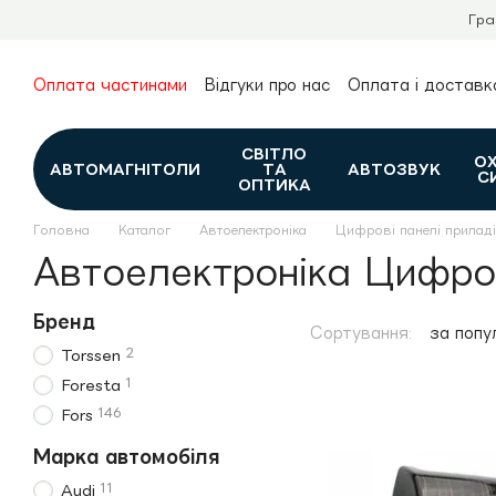
Перейти до основного контенту
Гра
Оплата частинами
Відгуки про нас
Оплата і доставк
Про нас
Гарантія та повернення
Новини та огляди
Контакти
Каталог
СВІТЛО
О
АВТОМАГНІТОЛИ
ТА
АВТОЗВУК
С
ОПТИКА
Головна
Каталог
Автоелектроніка
Цифрові панелі прилад
Автоелектроніка Цифров
Бренд
Сортування:
за попу
2
Torssen
1
Foresta
146
Fors
Марка автомобіля
11
Audi