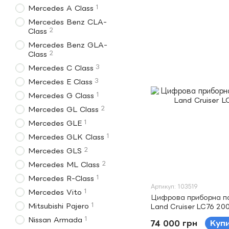
1
Mercedes A Class
Mercedes Benz CLA-
2
Class
Mercedes Benz GLA-
2
Class
3
Mercedes C Class
3
Mercedes E Class
1
Mercedes G Class
2
Mercedes GL Class
1
Mercedes GLE
1
Mercedes GLK Class
2
Mercedes GLS
2
Mercedes ML Class
1
Mercedes R-Class
Артикул: 103519
1
Mercedes Vito
Цифрова приборна па
1
Mitsubishi Pajero
Land Cruiser LC76 20
1
Nissan Armada
74 000 грн
Куп