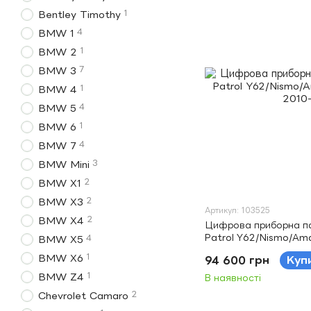
1
Bentley Timothy
4
BMW 1
1
BMW 2
7
BMW 3
1
BMW 4
4
BMW 5
1
BMW 6
4
BMW 7
3
BMW Mini
2
BMW X1
2
BMW X3
Артикул: 103525
2
BMW X4
Цифрова приборна па
Patrol Y62/Nismo/Ama
4
BMW X5
2010-2022
1
BMW X6
94 600 грн
Куп
1
BMW Z4
В наявності
2
Chevrolet Camaro