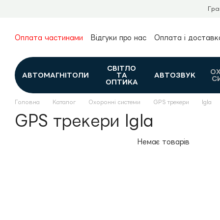
Перейти до основного контенту
Гра
Оплата частинами
Відгуки про нас
Оплата і доставк
Про нас
Гарантія та повернення
Новини та огляди
Контакти
Каталог
СВІТЛО
О
АВТОМАГНІТОЛИ
ТА
АВТОЗВУК
С
ОПТИКА
Головна
Каталог
Охоронні системи
GPS трекери
Igla
GPS трекери Igla
Немає товарів