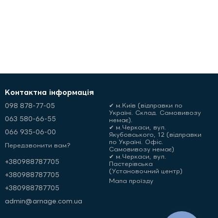
Контактна інформація
098 878-77-05
✔ м.Київ (відправки по
Україні. Склад. Самовивозу
063 580-66-55
немає).
✔ м.Черкаси, вул.
066 935-06-00
Якубовського, 12 (відправки
по Україні. Офіс.
Передзвонити вам?
Самовивозу немає)
✔ м.Черкаси, вул.
+380988787705
Пастерівська
(Установочний центр)
+380988787705
Мапа проїзду
+380988787705
admin@arnage.com.ua