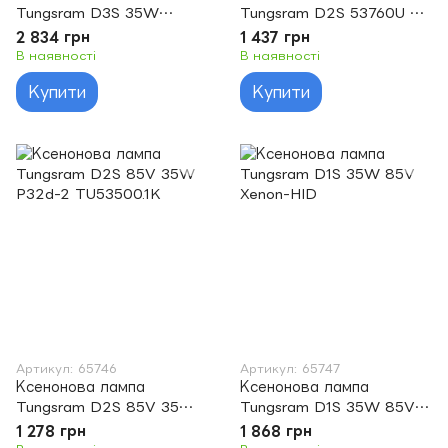
Tungsram D3S 35W
Tungsram D2S 53760U B1
PK32D-5 53660U B1
5500K WHITE
2 834 грн
1 437 грн
XENSTATION 20% (1 шт)
В наявності
В наявності
Купити
Купити
Артикул: 65746
Артикул: 65747
Ксенонова лампа
Ксенонова лампа
Tungsram D2S 85V 35W
Tungsram D1S 35W 85V
P32d-2 TU53500.1K
Xenon-HID
1 278 грн
1 868 грн