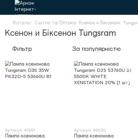
Каталог
Світло та Оптика
Ксенон и Біксенон
Tungs
Ксенон и Біксенон Tungsram
Фільтр
За популярністю
Артикул: 47651
Артикул: 49020
Лампа ксенонова
Лампа ксенонова