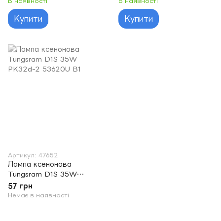
В наявності
В наявності
Купити
Купити
Артикул: 47652
Лампа ксенонова
Tungsram D1S 35W
PK32d-2 53620U B1
57 грн
Немає в наявності