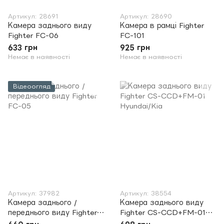
Артикул: 28691
Артикул: 28690
Камера заднього виду
Камера в рамці Fighter
Fighter FC-06
FC-101
633 грн
925 грн
Немає в наявності
Немає в наявності
Відеоогляд
Артикул: 37982
Артикул: 38554
Камера заднього /
Камера заднього виду
переднього виду Fighter
Fighter CS-CCD+FM-01
FC-05
Hyundai/Kia