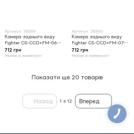
Артикул: 38559
Артикул: 38560
Камера заднього виду
Камера заднього виду
Fighter CS-CCD+FM-06
Fighter CS-CCD+FM-07
Hyundai/Kia
Hyundai/Kia
712 грн
712 грн
Немає в наявності
Немає в наявності
Показати ще 20 товарів
Назад
Вперед
1
з 12