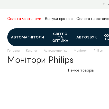
Перейти до основного контенту
Гра
Оплата частинами
Відгуки про нас
Оплата і доставк
Про нас
Гарантія та повернення
Новини та огляди
Контакти
Каталог
СВІТЛО
О
АВТОМАГНІТОЛИ
ТА
АВТОЗВУК
С
ОПТИКА
Головна
Каталог
Автоелектроніка
Монітори
Philips
Монітори Philips
Немає товарів