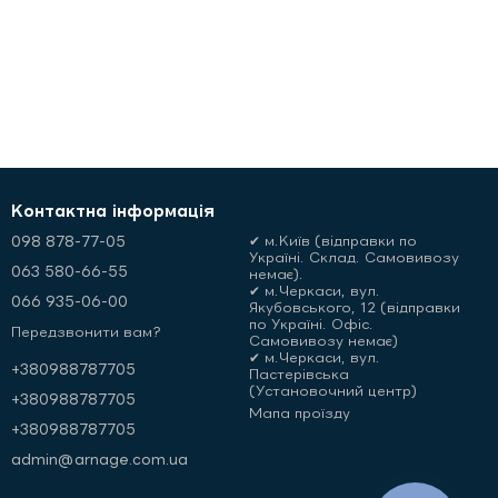
Контактна інформація
098 878-77-05
✔ м.Київ (відправки по
Україні. Склад. Самовивозу
063 580-66-55
немає).
✔ м.Черкаси, вул.
066 935-06-00
Якубовського, 12 (відправки
по Україні. Офіс.
Передзвонити вам?
Самовивозу немає)
✔ м.Черкаси, вул.
+380988787705
Пастерівська
(Установочний центр)
+380988787705
Мапа проїзду
+380988787705
admin@arnage.com.ua