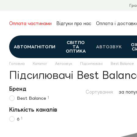
Перейти до основного контенту
Гра
Оплата частинами
Відгуки про нас
Оплата і доставк
Про нас
Гарантія та повернення
Новини та огляди
Контакти
Каталог
СВІТЛО
О
АВТОМАГНІТОЛИ
ТА
АВТОЗВУК
С
ОПТИКА
Головна
Каталог
Автозвук
Підсилювачі
Best Balance
Підсилювачі Best Balanc
Бренд
Сортування:
за попу
1
Best Balance
Кількість каналів
1
6