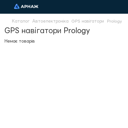
Каталог
Автоелектроніка
GPS навігатори
Prology
GPS навігатори Prology
Немає товарів