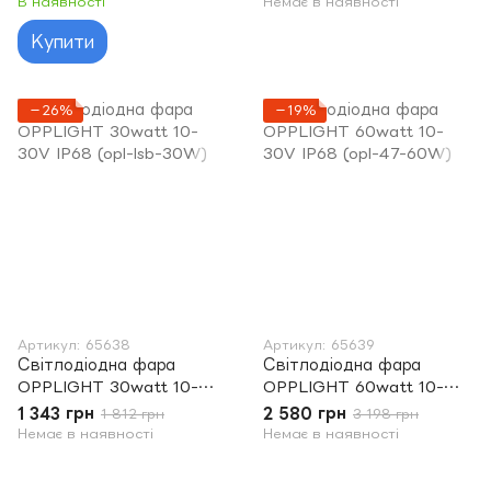
В наявності
Немає в наявності
Купити
−26%
−19%
Артикул: 65638
Артикул: 65639
Світлодіодна фара
Світлодіодна фара
OPPLIGHT 30watt 10-
OPPLIGHT 60watt 10-
30V IP68 (opl-lsb-30W)
30V IP68 (opl-47-60W)
1 343 грн
2 580 грн
1 812 грн
3 198 грн
Немає в наявності
Немає в наявності