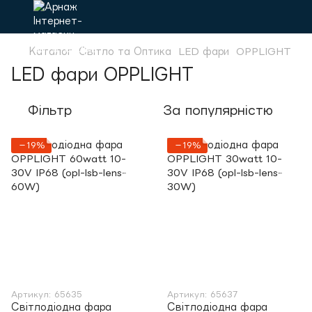
Каталог
Світло та Оптика
LED фари
OPPLIGHT
LED фари OPPLIGHT
Фільтр
За популярністю
−19%
−19%
Артикул: 65635
Артикул: 65637
Світлодіодна фара
Світлодіодна фара