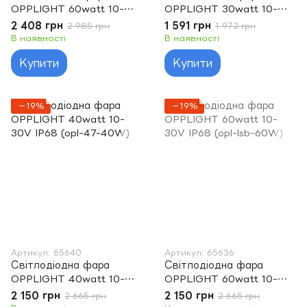
OPPLIGHT 60watt 10-
OPPLIGHT 30watt 10-
30V IP68 (opl-lsb-lens-
30V IP68 (opl-lsb-lens-
2 408 грн
1 591 грн
2 985 грн
1 972 грн
60W)
30W)
В наявності
В наявності
Купити
Купити
−19%
−19%
Артикул: 65640
Артикул: 65636
Світлодіодна фара
Світлодіодна фара
OPPLIGHT 40watt 10-
OPPLIGHT 60watt 10-
30V IP68 (opl-47-40W)
30V IP68 (opl-lsb-60W)
2 150 грн
2 150 грн
2 665 грн
2 665 грн