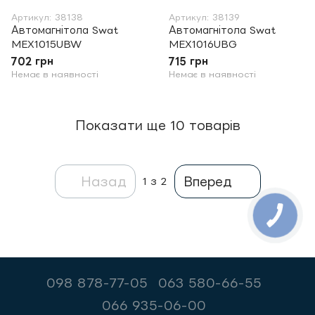
Артикул: 38138
Артикул: 38139
Автомагнітола Swat
Автомагнітола Swat
MEX1015UBW
MEX1016UBG
702 грн
715 грн
Немає в наявності
Немає в наявності
Показати ще 10 товарів
Назад
Вперед
1
з 2
098 878-77-05
063 580-66-55
066 935-06-00