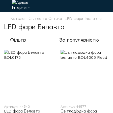
Каталог
Світло та Оптика
LED фари
Белавто
LED фари Белавто
Фільтр
За популярністю
Артикул: 44540
Артикул: 44577
LED фара Белавто
Світлодіодна фара