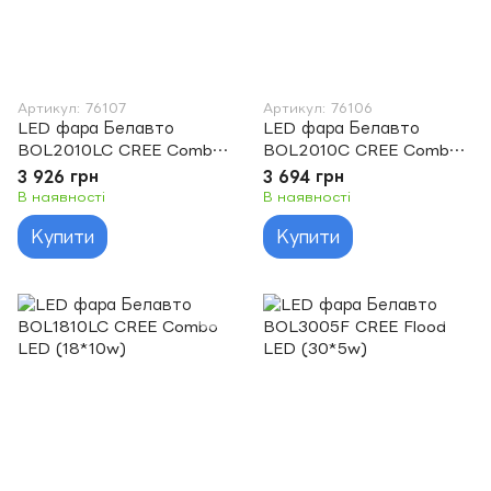
Артикул: 76107
Артикул: 76106
LED фара Белавто
LED фара Белавто
BOL2010LC CREE Combo
BOL2010C CREE Combo
LED (20*10w)
LED (20*10w)
3 926 грн
3 694 грн
В наявності
В наявності
Купити
Купити