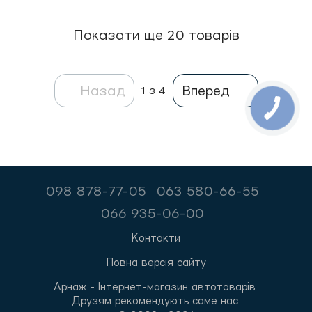
Показати ще 20 товарів
Назад
Вперед
1
з 4
098 878-77-05
063 580-66-55
066 935-06-00
Контакти
Повна версія сайту
Арнаж - Інтернет-магазин автотоварів.
Друзям рекомендують саме нас.