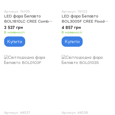
Артикул: 76105
Артикул: 76102
LED фара Белавто
LED фара Белавто
BOL1810LC CREE Combo
BOL3005F CREE Flood
LED (18*10w)
LED (30*5w)
3 537 грн
4 857 грн
В наявності
В наявності
Купити
Купити
Артикул: 44537
Артикул: 44538