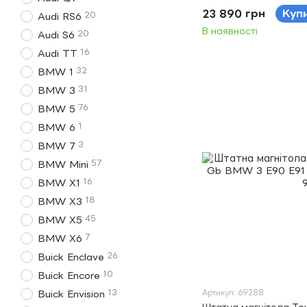
23 890 грн
Куп
20
Audi RS6
В наявності
20
Audi S6
16
Audi TT
32
BMW 1
31
BMW 3
76
BMW 5
1
BMW 6
3
BMW 7
57
BMW Mini
16
BMW X1
18
BMW X3
45
BMW X5
7
BMW X6
26
Buick Enclave
10
Buick Encore
13
Buick Envision
Артикул: 69288