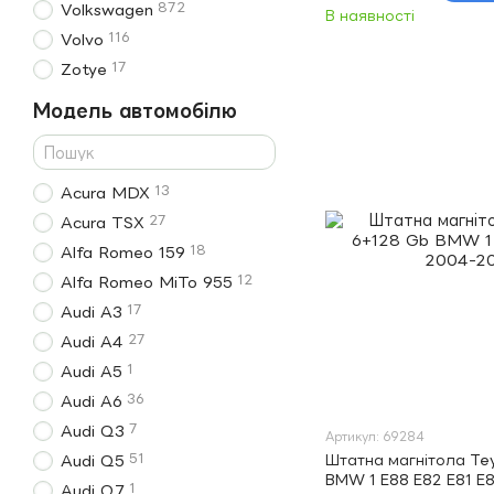
872
Volkswagen
В наявності
116
Volvo
17
Zotye
Модель автомобілю
13
Acura MDX
27
Acura TSX
18
Alfa Romeo 159
12
Alfa Romeo MiTo 955
17
Audi A3
27
Audi A4
1
Audi A5
36
Audi A6
7
Audi Q3
Артикул: 69284
51
Audi Q5
Штатна магнітола Te
BMW 1 E88 E82 E81 E8
1
Audi Q7