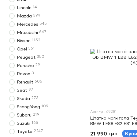
14
Lincoln
394
Mazda
545
Mercedes
647
Mitsubishi
1152
Nissan
361
Opel
350
Peugeot
29
Porsche
3
Ravon
606
Renault
97
Seat
273
Skoda
109
SsangYong
Артикул: 69281
219
Subaru
Штатна магнітола Te
165
Suzuki
BMW 1 E88 E82 E81 E8
2247
Toyota
21 990 грн
Куп