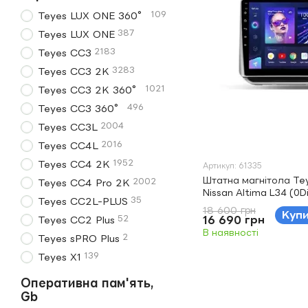
109
Teyes LUX ONE 360°
387
Teyes LUX ONE
2183
Teyes CC3
3283
Teyes CC3 2K
1021
Teyes CC3 2K 360°
496
Teyes CC3 360°
2004
Teyes CC3L
2016
Teyes CC4L
1952
Teyes CC4 2K
Артикул: 61335
Штатна магнітола Te
2002
Teyes CC4 Pro 2K
Nissan Altima L34 (0D
35
Teyes CC2L-PLUS
18 600 грн
Куп
52
16 690 грн
Teyes CC2 Plus
В наявності
2
Teyes sPRO Plus
139
Teyes X1
Оперативна пам'ять,
Gb