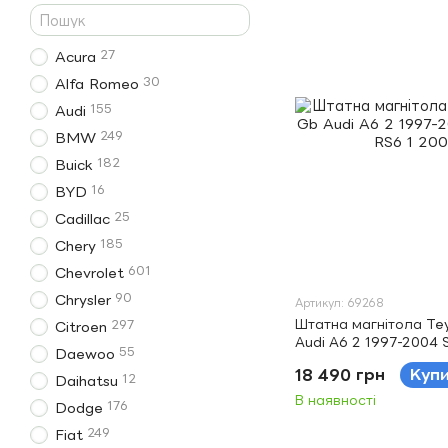
27
Acura
30
Alfa Romeo
155
Audi
249
BMW
182
Buick
16
BYD
25
Cadillac
185
Chery
601
Chevrolet
90
Chrysler
Артикул: 69268
Штатна магнітола Te
297
Citroen
Audi A6 2 1997-2004 
55
Daewoo
2002-2006 9"
18 490 грн
Куп
12
Daihatsu
В наявності
176
Dodge
249
Fiat