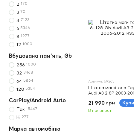
170
2
70
3
7123
4
5346
6
1977
8
1000
12
Вбудована пам'ять, Gb
1000
256
3468
32
5864
64
Артикул: 69263
Штатна магнітола Te
5354
128
Audi A3 2 8P 2003-20
RS3 1 2011-2012 9"
CarPlay/Android Auto
21 990 грн
Куп
15447
Так
В наявності
277
Ні
Марка автомобілю