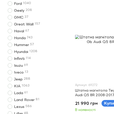
1040
Ford
208
Geely
37
GMC
157
Great Wall
67
Haval
743
Honda
57
Hummer
1208
Hyundai
114
Infiniti
69
Isuzu
13
Iveco
288
Jeep
Артикул: 69272
1063
KIA
Штатна магнітола Te
61
Lada
Audi Q5 8R 2008-2017
81
Land Rover
21 990 грн
Куп
586
Lexus
В наявності
48
Lifan