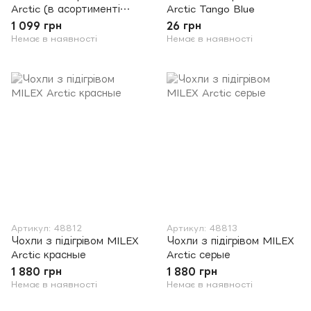
Arctic (в асортименті
Arctic Tango Blue
кольорів)
1 099 грн
26 грн
Немає в наявності
Немає в наявності
Артикул: 48812
Артикул: 48813
Чохли з підігрівом MILEX
Чохли з підігрівом MILEX
Arctic красные
Arctic серые
1 880 грн
1 880 грн
Немає в наявності
Немає в наявності