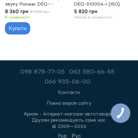
звуку Pioneer DEQ-
DEQ-S1000A-I (ISO)
S1000A-2
8 360 грн
5 820 грн
8 903 грн
В наявності
Немає в наявності
Купити
098 878-77-05
063 580-66-55
066 935-06-00
Контакти
Повна версія сайту
Арнаж - Інтернет-магазин автотоварів.
Друзям рекомендують саме нас.
© 2009—2026
Укр
Рус