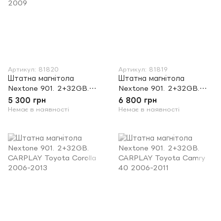
Артикул: 81820
Артикул: 81819
Штатна магнітола
Штатна магнітола
Nextone 901. 2+32GB.
Nextone 901. 2+32GB.
CARPLAY Toyota Land
CARPLAY Toyota Land
5 300 грн
6 800 грн
Cruiser Prado (120) 2002-
Cruiser (200) 2015-2019
Немає в наявності
Немає в наявності
2009