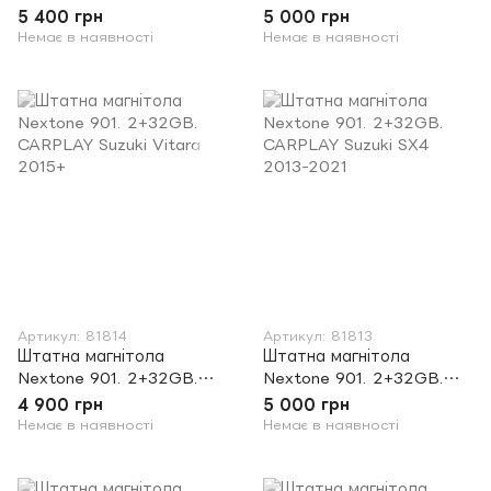
CARPLAY Toyota Avensis
CARPLAY Toyota Avensis
5 400 грн
5 000 грн
2008 - 2015
2002-2008
Немає в наявності
Немає в наявності
Артикул: 81814
Артикул: 81813
Штатна магнітола
Штатна магнітола
Nextone 901. 2+32GB.
Nextone 901. 2+32GB.
CARPLAY Suzuki Vitara
CARPLAY Suzuki SX4
4 900 грн
5 000 грн
2015+
2013-2021
Немає в наявності
Немає в наявності