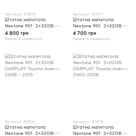
Артикул: 81818
Артикул: 81817
Штатна магнітола
Штатна магнітола
Nextone 901. 2+32GB.
Nextone 901. 2+32GB.
CARPLAY Toyota Corolla
CARPLAY Toyota Camry
4 800 грн
4 700 грн
2006-2013
40 2006-2011
Немає в наявності
Немає в наявності
Артикул: 81816
Артикул: 81815
Штатна магнітола
Штатна магнітола
Nextone 901. 2+32GB.
Nextone 901. 2+32GB.