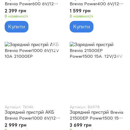
Brevia Power600 6V/12V
Brevia Power400 6V/12V
6A 20600EP
4A 20400EP
2 399 грн
1 599 грн
В наявності
В наявності
Купити
Купити
Артикул: 76146
Артикул: 86978
Зарядний пристрій АКБ
Зарядний пристрій Brevia
Brevia Power1000 6V/12V
21500EP Power1500 15A.
10A 21000EP
12V/24V
2 999 грн
3 699 грн