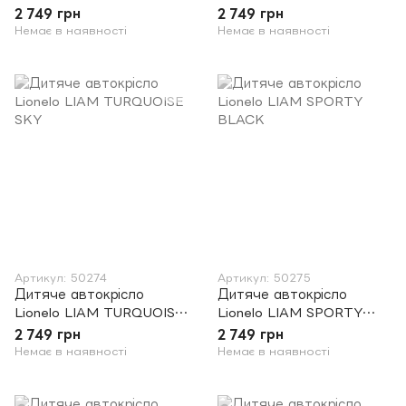
GREY
RED
2 749 грн
2 749 грн
Немає в наявності
Немає в наявності
Артикул: 50274
Артикул: 50275
Дитяче автокрісло
Дитяче автокрісло
Lionelo LIAM TURQUOISE
Lionelo LIAM SPORTY
SKY
BLACK
2 749 грн
2 749 грн
Немає в наявності
Немає в наявності