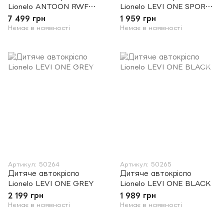
Lionelo ANTOON RWF
Lionelo LEVI ONE SPORTY
CARBON 360* I-SIZE
BLACK
7 499 грн
1 959 грн
Немає в наявності
Немає в наявності
Артикул: 50264
Артикул: 50265
Дитяче автокрісло
Дитяче автокрісло
Lionelo LEVI ONE GREY
Lionelo LEVI ONE BLACK
2 199 грн
1 989 грн
Немає в наявності
Немає в наявності