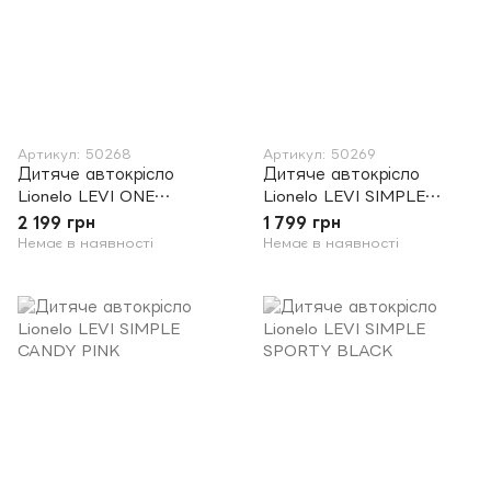
Артикул: 50268
Артикул: 50269
Дитяче автокрісло
Дитяче автокрісло
Lionelo LEVI ONE
Lionelo LEVI SIMPLE
LAGOON
BLACK
2 199 грн
1 799 грн
Немає в наявності
Немає в наявності