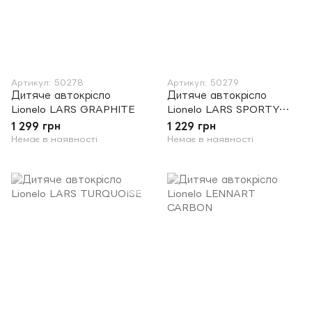
Артикул: 50278
Артикул: 50279
Дитяче автокрісло
Дитяче автокрісло
Lionelo LARS GRAPHITE
Lionelo LARS SPORTY
BLACK
1 299 грн
1 229 грн
Немає в наявності
Немає в наявності