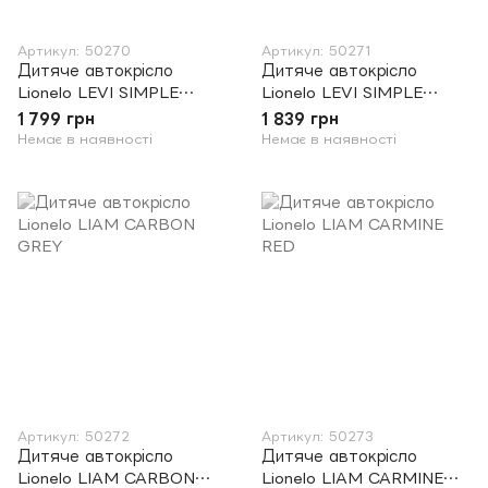
Артикул: 50270
Артикул: 50271
Дитяче автокрісло
Дитяче автокрісло
Lionelo LEVI SIMPLE
Lionelo LEVI SIMPLE
CANDY PINK
SPORTY BLACK
1 799 грн
1 839 грн
Немає в наявності
Немає в наявності
Артикул: 50272
Артикул: 50273
Дитяче автокрісло
Дитяче автокрісло
Lionelo LIAM CARBON
Lionelo LIAM CARMINE