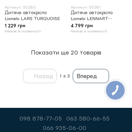
Артикул: 50280
Артикул: 50281
Дитяче автокрісло
Дитяче автокрісло
Lionelo LARS TURQUOISE
Lionelo LENNART
CARBON
1 229 грн
4 799 грн
Немає в наявності
Немає в наявності
Показати ще 20 товарів
Назад
Вперед
1
з 3
098 878-77-05
063 580-66-55
066 935-06-00