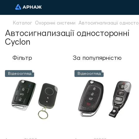
Каталог
Охоронні системи
Автосигнализації односто
Автосигнализації односторонні
Cyclon
Фільтр
За популярністю
Відеоогляд
Відеоогляд