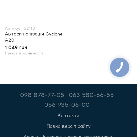
Артикул: 52110
Автосигналізація Cyclone
A20
1 049 грн
Немає в наявності
098 878-77-05
063 580-66-55
066 935-06-00
Контакти
Повна версія сайту
Арнаж - Інтернет-магазин автотоварів.