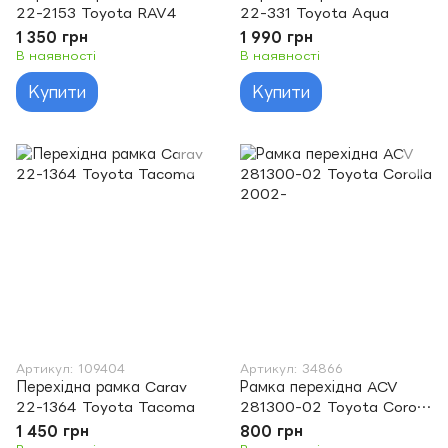
22-2153 Toyota RAV4
22-331 Toyota Aqua
1 350 грн
1 990 грн
В наявності
В наявності
Купити
Купити
Артикул: 109404
Артикул: 34866
Перехідна рамка Carav
Рамка перехідна ACV
22-1364 Toyota Tacoma
281300-02 Toyota Corolla
2002-
1 450 грн
800 грн