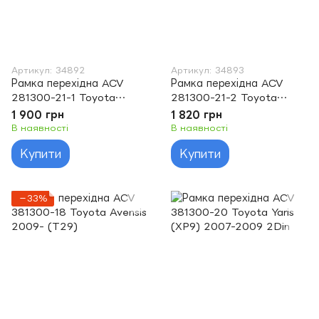
Артикул: 34892
Артикул: 34893
Рамка перехідна ACV
Рамка перехідна ACV
281300-21-1 Toyota
281300-21-2 Toyota
Corolla Verso (E12) 2004-
Corolla Verso (E12) 2004-
1 900 грн
1 820 грн
2009 black
>2009 silver
В наявності
В наявності
Купити
Купити
−33%