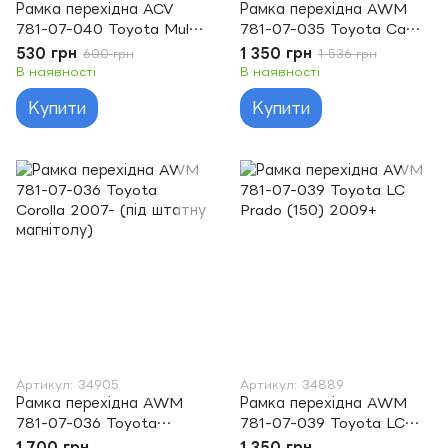
Рамка перехідна ACV
Рамка перехідна AWM
781-07-040 Toyota Multi
781-07-035 Toyota Camry
Kit For double DIN
2006-> (под штатную
530 грн
1 350 грн
600 грн
1 536 грн
магнитолу)
В наявності
В наявності
Купити
Купити
Артикул: 34905
Артикул: 34889
Рамка перехідна AWM
Рамка перехідна AWM
781-07-036 Toyota
781-07-039 Toyota LC
Corolla 2007- (під штатну
Prado (150) 2009+
1 700 грн
1 350 грн