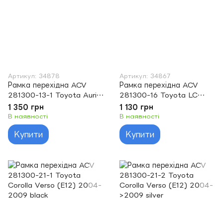
Артикул: 34878
Артикул: 34867
Рамка перехідна ACV
Рамка перехідна ACV
281300-13-1 Toyota Auris
281300-16 Toyota LC
(07>) (anthracite-grey)
Prado 120 / Lexus GX 470
1 350 грн
1 130 грн
В наявності
В наявності
Купити
Купити