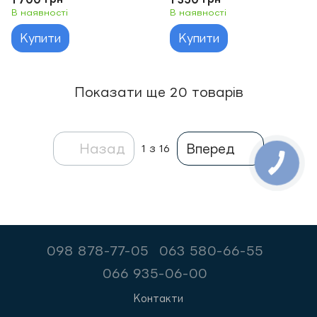
магнітолу)
В наявності
В наявності
Купити
Купити
Показати ще 20 товарів
Назад
Вперед
1
з 16
098 878-77-05
063 580-66-55
066 935-06-00
Контакти