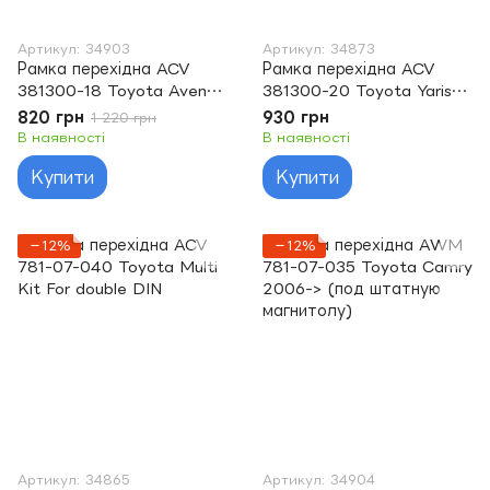
Артикул: 34903
Артикул: 34873
Рамка перехідна ACV
Рамка перехідна ACV
381300-18 Toyota Avensis
381300-20 Toyota Yaris
2009- (T29)
(XP9) 2007-2009 2Din
820 грн
930 грн
1 220 грн
В наявності
В наявності
Купити
Купити
−12%
−12%
Артикул: 34865
Артикул: 34904