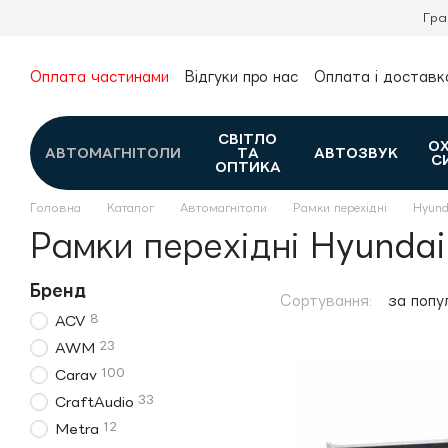
Перейти до основного контенту
Гра
Оплата частинами
Відгуки про нас
Оплата і доставк
Про нас
Гарантія та повернення
Новини та огляди
Контакти
Каталог
СВІТЛО
О
АВТОМАГНІТОЛИ
ТА
АВТОЗВУК
С
ОПТИКА
Головна
Каталог
Автомагнітоли
Рамки перехідні
Hyund
Рамки перехідні Hyundai
Бренд
Сортування:
за попу
8
ACV
23
AWM
100
Carav
33
CraftAudio
12
Metra