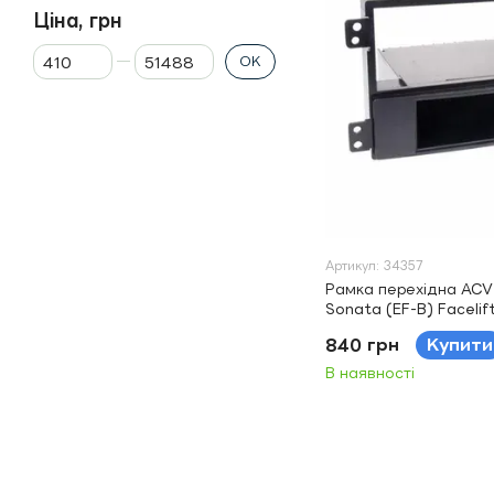
Ціна, грн
Від Ціна, грн
До Ціна, грн
ОК
Артикул: 34357
Рамка перехідна ACV 
Sonata (EF-B) Facelif
840 грн
Купити
В наявності