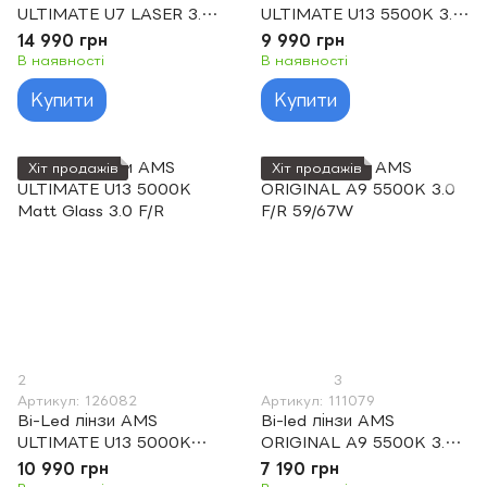
ULTIMATE U7 LASER 3.0
ULTIMATE U13 5500K 3.0
F V2
F/R
14 990 грн
9 990 грн
В наявності
В наявності
Купити
Купити
Хіт продажів
Хіт продажів
2
3
Артикул: 126082
Артикул: 111079
Bi-Led лінзи AMS
Bi-led лінзи AMS
ULTIMATE U13 5000K
ORIGINAL A9 5500K 3.0
Matt Glass 3.0 F/R
F/R 59/67W
10 990 грн
7 190 грн