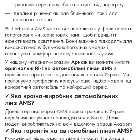
тривалий термін служби та захист від перегріву;
ідеальне рішення як для ближнього, так і для
дальнього світла.
Bi-Led лінзи AMS часто встановлюють у фари замість
галогенових чи ксенонових ламп, щоб підвищити
ефективність освітлення. Вони відмінно підходять для
використання в будь-яких погодних умовах і
гарантують комфортне керування навіть уночі.
У нашому інтернет-магазині
Арнаж
ви можете купити
оригінальні Bi-Led автомобільні лінзи AMS
з
офіційною гарантією та доставкою по всій Україні. Ми
пропонуємо професійну консультацію, підбір моделі під
конкретний автомобіль та найкращий сервіс.
✔ Яка країна-виробник автомобільних
лінз AMS?
Данна торгова марка AMS зареєстрована в Україні,
виробничі потужності знаходяться в Китаї. Деякі
моделі виробляються на всім відомому заводі Aozoom
✔ Яка гарантія на автомобільні лінзи AMS?
Гарантія на лінзи AMS 24 місяці (2роки). Це один з