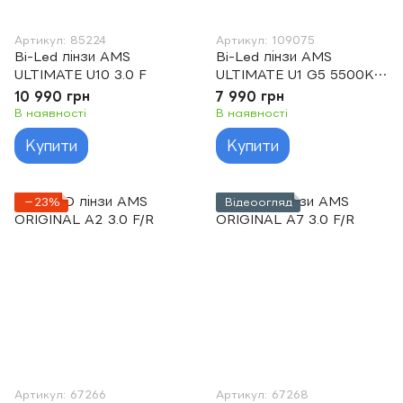
Артикул: 85224
Артикул: 109075
Bi-Led лінзи AMS
Bi-Led лінзи AMS
ULTIMATE U10 3.0 F
ULTIMATE U1 G5 5500K
2.5 F/R
10 990 грн
7 990 грн
В наявності
В наявності
Купити
Купити
−23%
Відеоогляд
Артикул: 67266
Артикул: 67268