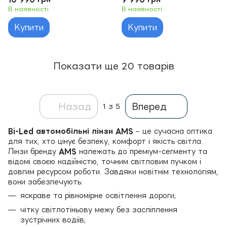
В наявності
В наявності
Купити
Купити
Показати ще 20 товарів
Назад
Вперед
1
з 5
Bi-Led автомобільні лінзи AMS
– це сучасна оптика
для тих, хто цінує безпеку, комфорт і якість світла.
Лінзи бренду
AMS
належать до преміум-сегменту та
відомі своєю надійністю, точним світловим пучком і
довгим ресурсом роботи. Завдяки новітнім технологіям,
вони забезпечують:
яскраве та рівномірне освітлення дороги;
чітку світлотіньову межу без засліплення
зустрічних водіїв;