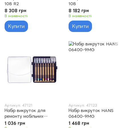
108 R2
108
8 308 грн
8 182 грн
В наявності
В наявності
Купити
Купити
Артикул: 47121
Артикул: 47123
Набір викруток для
Набір викруток HANS
ремонту мобільних
06400-9MG
телефонів HANS 06109-8
1 036 грн
1 468 грн