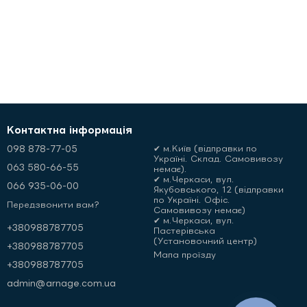
Контактна інформація
098 878-77-05
✔ м.Київ (відправки по
Україні. Склад. Самовивозу
063 580-66-55
немає).
✔ м.Черкаси, вул.
066 935-06-00
Якубовського, 12 (відправки
по Україні. Офіс.
Передзвонити вам?
Самовивозу немає)
✔ м.Черкаси, вул.
+380988787705
Пастерівська
(Установочний центр)
+380988787705
Мапа проїзду
+380988787705
admin@arnage.com.ua