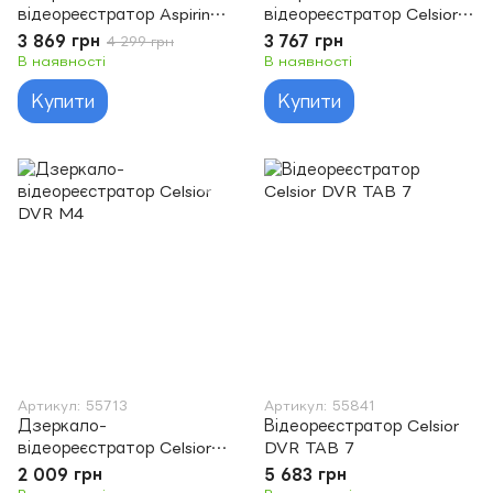
відеореєстратор Aspiring
відеореєстратор Celsior
Expert 9 Speedcam. WI-
DVR M5
3 869 грн
3 767 грн
4 299 грн
FI. GPS. 2K. 2 cameras
В наявності
В наявності
Купити
Купити
Артикул: 55713
Артикул: 55841
Дзеркало-
Відеореєстратор Celsior
відеореєстратор Celsior
DVR TAB 7
DVR M4
2 009 грн
5 683 грн