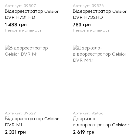
Артикул: 39507
Артикул: 39526
Відеореєстратор Celsior
Відеореєстратор Celsior
DVR H731 HD
DVR H732HD
1 488 грн
783 грн
Немає в наявності
Немає в наявності
Артикул: 39529
Артикул: 92456
Відеореєстратор Celsior
Дзеркало-
DVR M1
відеореєстратор Celsior
DVR M4.1
2 331 грн
2 619 грн