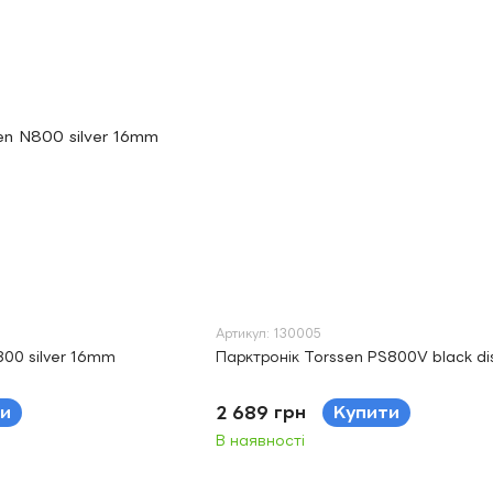
Артикул: 130005
800 silver 16mm
Парктронік Torssen PS800V black di
и
2 689 грн
Купити
В наявності