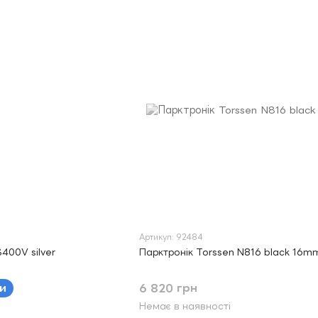
Артикул: 92484
400V silver
Парктронік Torssen N816 black 16m
и
6 820 грн
Немає в наявності