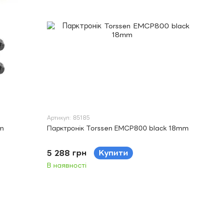
Артикул: 85185
mm
Парктронік Torssen EMCP800 black 18mm
5 288 грн
Купити
В наявності