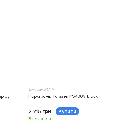
Артикул: 67319
splay
Парктронік Torssen PS400V black
2 215 грн
Купити
В наявності