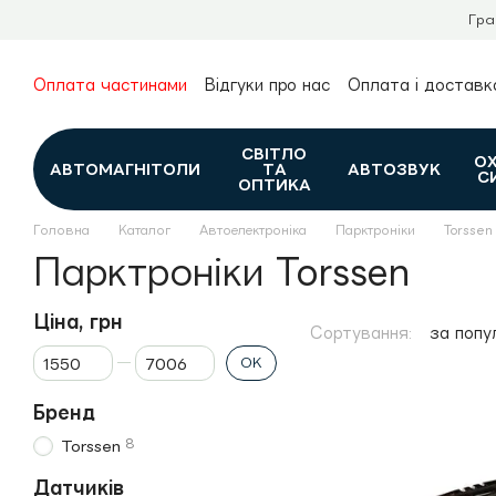
Перейти до основного контенту
Гра
Оплата частинами
Відгуки про нас
Оплата і доставк
Про нас
Гарантія та повернення
Новини та огляди
Контакти
Каталог
СВІТЛО
О
АВТОМАГНІТОЛИ
ТА
АВТОЗВУК
С
ОПТИКА
Головна
Каталог
Автоелектроніка
Парктроніки
Torssen
Парктроніки Torssen
Ціна, грн
Сортування:
за попу
Від Ціна, грн
До Ціна, грн
ОК
Бренд
8
Torssen
Датчиків