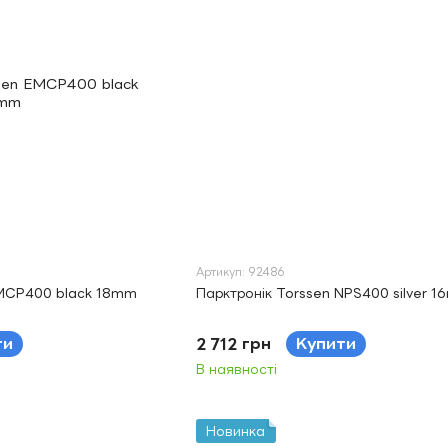
Артикул: 92486
EMCP400 black 18mm
Парктронік Torssen NPS400 silver 
ти
2 712 грн
Купити
В наявності
Новинка