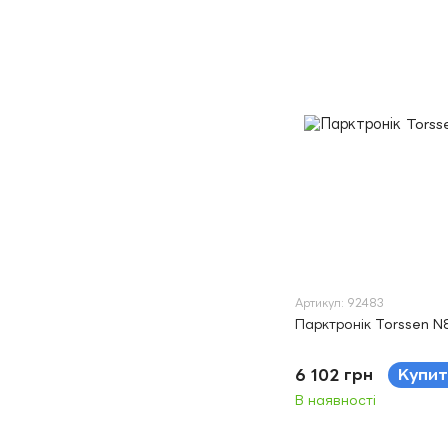
Артикул: 92483
Парктронік Torssen N
6 102 грн
Купит
В наявності