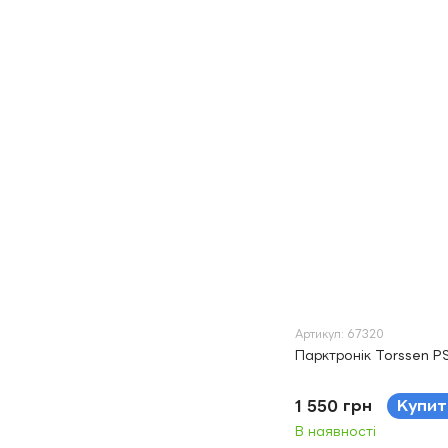
Артикул: 67320
Парктронік Torssen PS
1 550 грн
Купит
В наявності