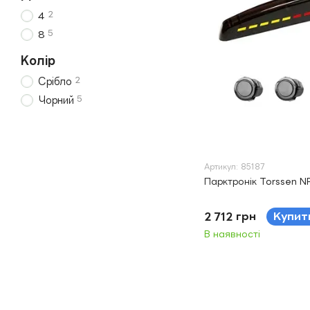
2
4
5
8
Колір
2
Срібло
5
Чорний
Артикул: 85187
Парктронік Torssen 
2 712 грн
Купит
В наявності