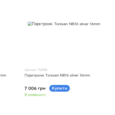
Артикул: 92485
16mm
Парктронік Torssen N816 silver 16mm
7 006 грн
Купити
В наявності