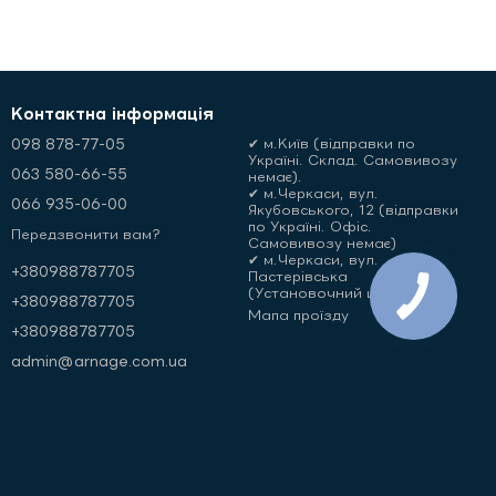
Контактна інформація
098 878-77-05
✔ м.Київ (відправки по
Україні. Склад. Самовивозу
063 580-66-55
немає).
✔ м.Черкаси, вул.
066 935-06-00
Якубовського, 12 (відправки
по Україні. Офіс.
Передзвонити вам?
Самовивозу немає)
✔ м.Черкаси, вул.
+380988787705
Пастерівська
(Установочний центр)
+380988787705
Мапа проїзду
+380988787705
admin@arnage.com.ua