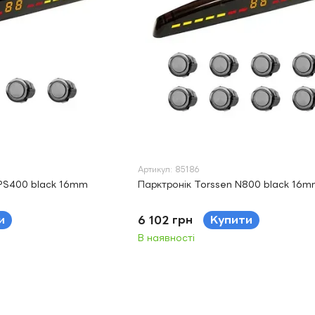
Артикул: 85186
NPS400 black 16mm
Парктронік Torssen N800 black 16
и
6 102 грн
Купити
В наявності