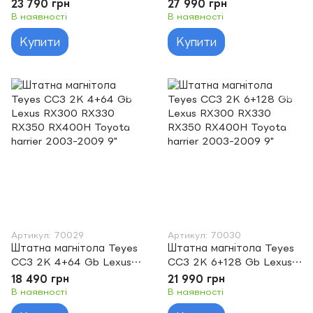
GS III 3 300 350 400 430
GS III 3 300 350 400 430
23 790 грн
27 990 грн
450H 460 2004-2011 9''
450H 460 2004-2011 9"
В наявності
В наявності
Купити
Купити
Артикул: 70029
Артикул: 70030
Штатна магнітола Teyes
Штатна магнітола Teyes
CC3 2K 4+64 Gb Lexus
CC3 2K 6+128 Gb Lexus
RX300 RX330 RX350
RX300 RX330 RX350
18 490 грн
21 990 грн
RX400H Toyota harrier
RX400H Toyota harrier
В наявності
В наявності
2003-2009 9"
2003-2009 9"