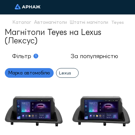
Каталог
Автомагнітоли
Штатні магнітоли
Teyes
Магнітоли Teyes на Lexus
(Лексус)
Фільтр
За популярністю
1
Марка автомобілю
Lexus