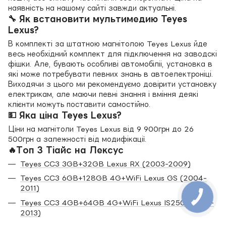
наявність на нашому сайті завжди актуальні.
🔧 Як встановити мультимедию Teyes
Lexus?
В комплекті за штатною магнітолою Teyes Lexus йде
весь необхідний комплект для підключення на заводскі
фішки. Але, бувають особливі автомобіліі, установка в
які може потребувати певних знань в автоелектроніці.
Виходячи з цього ми рекомендуємо довірити установку
електрикам, але маючи певні знання і вміння деякі
клієнти можуть поставити самостійно.
💵 Яка ціна Teyes Lexus?
Ціни на магнітоли Teyes Lexus від 9 900грн до 26
500грн а залежності від модифікації.
🔥Топ 3 Тіайс на Лексус
Teyes CC3 3GB+32GB Lexus RX (2003-2009)
Teyes CC3 6GB+128GB 4G+WiFi Lexus GS (2004-
2011)
Teyes CC3 4GB+64GB 4G+WiFi Lexus IS250 (2005-
2013)