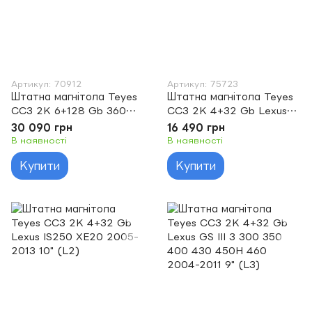
Артикул: 70912
Артикул: 75723
Штатна магнітола Teyes
Штатна магнітола Teyes
CC3 2K 6+128 Gb 360°
CC3 2K 4+32 Gb Lexus
Lexus CT CT200 CT200h
RX300 RX330 RX350
30 090 грн
16 490 грн
2010-2018 9"
RX400H Toyota harrier
В наявності
В наявності
2003-2009 9"
Купити
Купити