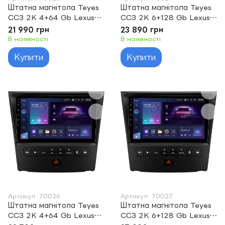
Штатна магнітола Teyes
Штатна магнітола Teyes
CC3 2K 4+64 Gb Lexus
CC3 2K 6+128 Gb Lexus
ES250 ES300 ES330
ES250 ES300 ES330
21 990 грн
23 890 грн
2001-2006 9''
2001-2006 9"
В наявності
В наявності
Купити
Купити
Артикул: 70026
Артикул: 70027
Штатна магнітола Teyes
Штатна магнітола Teyes
CC3 2K 4+64 Gb Lexus
CC3 2K 6+128 Gb Lexus