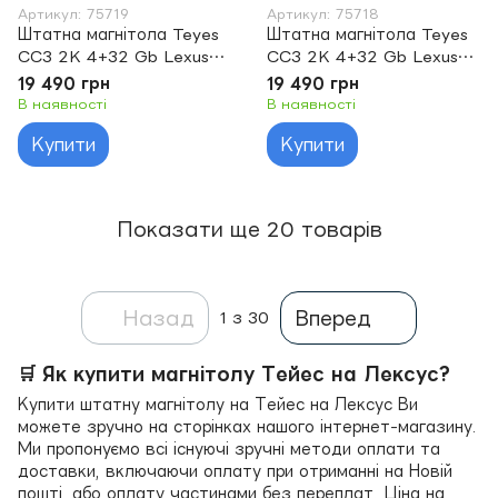
Артикул: 75719
Артикул: 75718
Штатна магнітола Teyes
Штатна магнітола Teyes
CC3 2K 4+32 Gb Lexus
CC3 2K 4+32 Gb Lexus
ES250 ES300 ES330
CT CT200 CT200h 2010-
19 490 грн
19 490 грн
2001-2006 9" (L2)
2018 9" (L1)
В наявності
В наявності
Купити
Купити
Показати ще 20 товарів
Назад
Вперед
1
з 30
🛒 Як купити магнітолу Тейес на Лексус?
Купити штатну магнітолу на Тейес на Лексус Ви
можете зручно на сторінках нашого інтернет-магазину.
Ми пропонуємо всі існуючі зручні методи оплати та
доставки, включаючи оплату при отриманні на Новій
пошті, або оплату частинами без переплат. Ціна на