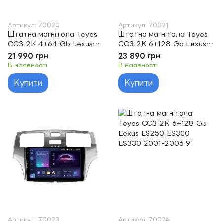
Артикул: 70020
Артикул: 70021
Штатна магнітола Teyes
Штатна магнітола Teyes
CC3 2K 4+64 Gb Lexus
CC3 2K 6+128 Gb Lexus
CT CT200 CT200h 2010-
CT CT200 CT200h 2010-
21 990 грн
23 890 грн
2018 9"
2018 9"
В наявності
В наявності
Купити
Купити
Артикул: 70023
Артикул: 70024