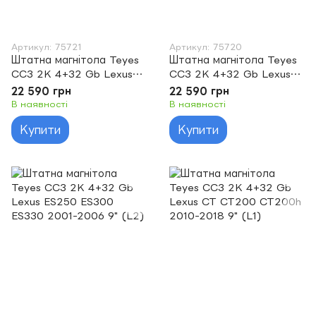
Артикул: 75721
Артикул: 75720
Штатна магнітола Teyes
Штатна магнітола Teyes
CC3 2K 4+32 Gb Lexus
CC3 2K 4+32 Gb Lexus
IS250 XE20 2005-2013
GS III 3 300 350 400 430
22 590 грн
22 590 грн
10" (L2)
450H 460 2004-2011 9"
В наявності
В наявності
(L3)
Купити
Купити