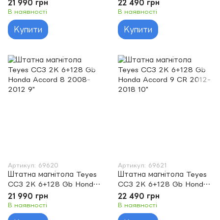
Accord 10 CV X 2017 -
Accord 7 CM UC CL
21 990 грн
22 490 грн
2021 9"
2005-2008 10"
В наявності
В наявності
Купити
Купити
Артикул: 69620
Артикул: 69621
Штатна магнітола Teyes
Штатна магнітола Teyes
CC3 2K 6+128 Gb Honda
CC3 2K 6+128 Gb Honda
Accord 8 2008-2012 9"
Accord 9 CR 2012-2018
21 990 грн
22 490 грн
10"
В наявності
В наявності