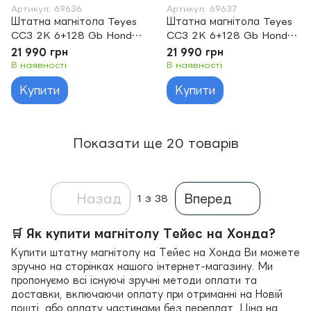
Артикул: 69636
Артикул: 69637
Штатна магнітола Teyes
Штатна магнітола Teyes
CC3 2K 6+128 Gb Honda
CC3 2K 6+128 Gb Honda
City 2008-2013 10"
City 2014-2017 (A) 10"
21 990 грн
21 990 грн
В наявності
В наявності
Купити
Купити
Показати ще 20 товарів
Назад
Вперед
1
з 38
🛒 Як купити магнітолу Тейес на Хонда?
Купити штатну магнітолу на Тейес на Хонда Ви можете
зручно на сторінках нашого інтернет-магазину. Ми
пропонуємо всі існуючі зручні методи оплати та
доставки, включаючи оплату при отриманні на Новій
пошті, або оплату частинами без переплат. Ціна на