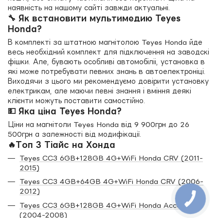
наявність на нашому сайті завжди актуальні.
🔧 Як встановити мультимедию Teyes
Honda?
В комплекті за штатною магнітолою Teyes Honda йде
весь необхідний комплект для підключення на заводскі
фішки. Але, бувають особливі автомобіліі, установка в
які може потребувати певних знань в автоелектроніці.
Виходячи з цього ми рекомендуємо довірити установку
електрикам, але маючи певні знання і вміння деякі
клієнти можуть поставити самостійно.
💵 Яка ціна Teyes Honda?
Ціни на магнітоли Teyes Honda від 9 900грн до 26
500грн а залежності від модифікації.
🔥Топ 3 Тіайс на Хонда
Teyes CC3 6GB+128GB 4G+WiFi Honda CRV (2011-
2015)
Teyes CC3 4GB+64GB 4G+WiFi Honda CRV (2006-
2012)
Teyes CC3 6GB+128GB 4G+WiFi Honda Accord 7
(2004-2008)