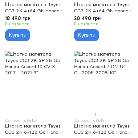
Штатна магнітола Teyes
Штатна магнітола Teyes
CC3 2K 4+64 Gb Honda
CC3 2K 4+64 Gb Honda
Accord 8 2008-2012 9"
Accord 9 CR 2012-2018
18 490 грн
20 490 грн
10"
В наявності
В наявності
Купити
Купити
1
Артикул: 69618
Артикул: 69619
Штатна магнітола Teyes
Штатна магнітола Teyes
CC3 2K 6+128 Gb Honda
CC3 2K 6+128 Gb Honda