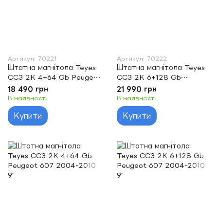
Артикул: 70221
Артикул: 70222
Штатна магнітола Teyes
Штатна магнітола Teyes
CC3 2K 4+64 Gb Peugeot
CC3 2K 6+128 Gb
408 1 T7 2012-2020 For
Peugeot 408 1 T7 2012-
18 490 грн
21 990 грн
Peugeot 308 2007-2015
2020 For Peugeot 308
В наявності
В наявності
9"
2007-2015 9"
Купити
Купити