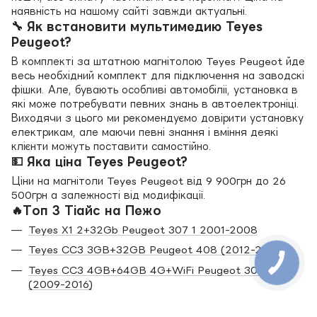
наявність на нашому сайті завжди актуальні.
🔧 Як встановити мультимедию Teyes
Peugeot?
В комплекті за штатною магнітолою Teyes Peugeot йде
весь необхідний комплект для підключення на заводскі
фішки. Але, бувають особливі автомобіліі, установка в
які може потребувати певних знань в автоелектроніці.
Виходячи з цього ми рекомендуємо довірити установку
електрикам, але маючи певні знання і вміння деякі
клієнти можуть поставити самостійно.
💵 Яка ціна Teyes Peugeot?
Ціни на магнітоли Teyes Peugeot від 9 900грн до 26
500грн а залежності від модифікації.
🔥Топ 3 Тіайс на Пежо
Teyes X1 2+32Gb Peugeot 307 1 2001-2008
Teyes CC3 3GB+32GB Peugeot 408 (2012-2020)
Teyes CC3 4GB+64GB 4G+WiFi Peugeot 3008
(2009-2016)