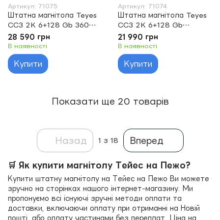
Артикул: 71075
Артикул: 71074
Штатна магнітола Teyes
Штатна магнітола Teyes
CC3 2K 6+128 Gb 360°
CC3 2K 6+128 Gb
Peugeot 607 2004-2010
Peugeot 408 2014-2018
28 590 грн
21 990 грн
9"
10"
В наявності
В наявності
Купити
Купити
Показати ще 20 товарів
Назад
Вперед
1
з 18
🛒 Як купити магнітолу Тейес на Пежо?
Купити штатну магнітолу на Тейес на Пежо Ви можете
зручно на сторінках нашого інтернет-магазину. Ми
пропонуємо всі існуючі зручні методи оплати та
доставки, включаючи оплату при отриманні на Новій
пошті, або оплату частинами без переплат. Ціна на