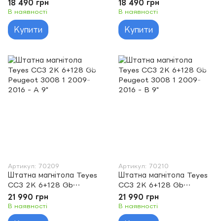
3008 1 2009-2016 - A 9"
3008 1 2009-2016 - B 9"
18 490 грн
18 490 грн
В наявності
В наявності
Купити
Купити
Артикул: 70209
Артикул: 70210
Штатна магнітола Teyes
Штатна магнітола Teyes
CC3 2K 6+128 Gb
CC3 2K 6+128 Gb
Peugeot 3008 1 2009-
Peugeot 3008 1 2009-
21 990 грн
21 990 грн
2016 - A 9"
2016 - B 9"
В наявності
В наявності