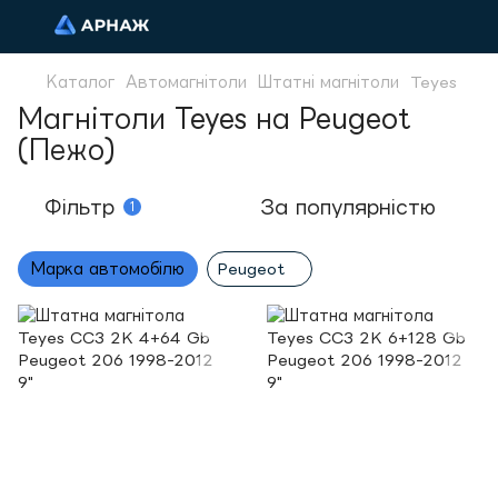
Каталог
Автомагнітоли
Штатні магнітоли
Teyes
Магнітоли Teyes на Peugeot
(Пежо)
Фільтр
За популярністю
1
Марка автомобілю
Peugeot