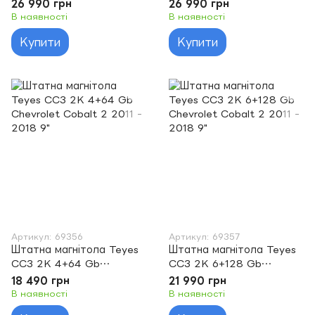
Chevrolet Aveo 2 2011-
Chevrolet Aveo T250
26 990 грн
26 990 грн
2015 9"
2006 - 2012 9"
В наявності
В наявності
Купити
Купити
Артикул: 69356
Артикул: 69357
Штатна магнітола Teyes
Штатна магнітола Teyes
CC3 2K 4+64 Gb
CC3 2K 6+128 Gb
Chevrolet Cobalt 2 2011 -
Chevrolet Cobalt 2 2011 -
18 490 грн
21 990 грн
2018 9"
2018 9"
В наявності
В наявності