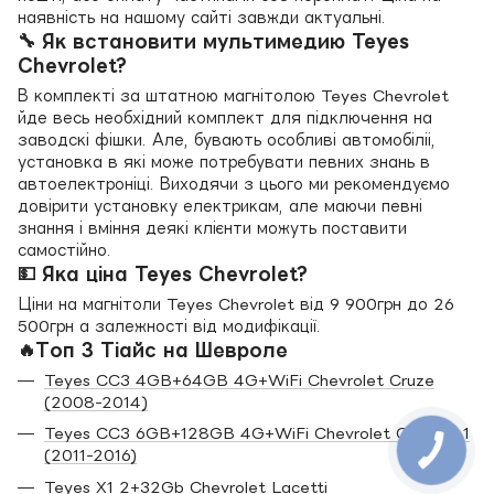
наявність на нашому сайті завжди актуальні.
🔧 Як встановити мультимедию Teyes
Chevrolet?
В комплекті за штатною магнітолою Teyes Chevrolet
йде весь необхідний комплект для підключення на
заводскі фішки. Але, бувають особливі автомобіліі,
установка в які може потребувати певних знань в
автоелектроніці. Виходячи з цього ми рекомендуємо
довірити установку електрикам, але маючи певні
знання і вміння деякі клієнти можуть поставити
самостійно.
💵 Яка ціна Teyes Chevrolet?
Ціни на магнітоли Teyes Chevrolet від 9 900грн до 26
500грн а залежності від модифікації.
🔥Топ 3 Тіайс на Шевроле
Teyes CC3 4GB+64GB 4G+WiFi Chevrolet Cruze
(2008-2014)
Teyes CC3 6GB+128GB 4G+WiFi Chevrolet Captiva 1
(2011-2016)
Teyes X1 2+32Gb Chevrolet Lacetti