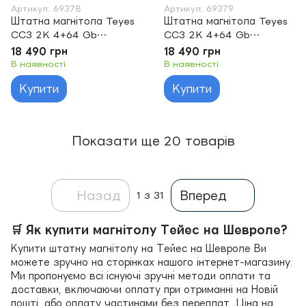
Артикул: 69378
Артикул: 69379
Штатна магнітола Teyes
Штатна магнітола Teyes
CC3 2K 4+64 Gb
CC3 2K 4+64 Gb
Chevrolet Lacetti J200
Chevrolet Lacetti J200
18 490 грн
18 490 грн
Buick Excelle Hrv 2004-
For Buick Excelle Hrv
В наявності
В наявності
2013 A 9"
2004-2013 For Daewoo
Купити
Купити
Gentra 2 2013-2015
Показати ще 20 товарів
Назад
Вперед
1
з 31
🛒 Як купити магнітолу Тейес на Шевроле?
Купити штатну магнітолу на Тейес на Шевроле Ви
можете зручно на сторінках нашого інтернет-магазину.
Ми пропонуємо всі існуючі зручні методи оплати та
доставки, включаючи оплату при отриманні на Новій
пошті, або оплату частинами без переплат. Ціна на