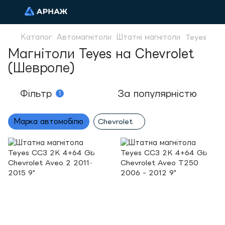
Каталог
Автомагнітоли
Штатні магнітоли
Teyes
Магнітоли Teyes на Chevrolet
(Шевроле)
Фільтр
За популярністю
1
Марка автомобілю
Chevrolet