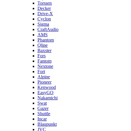
Torssen
Decker
Drive-X
Cyclon
Sigma
CraftAudio
AMS
Phantom
Qline
Baxster
Fors
Fantom
Nextone
Fort
Alpine
Pioneer
Kenwood
EasyGO
Nakamichi
Swat
Gazer
Shuttle
Incar
Blaupunkt
JVC