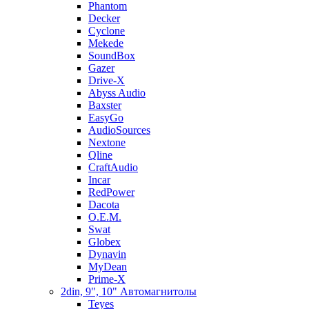
Phantom
Decker
Cyclone
Mekede
SoundBox
Gazer
Drive-X
Abyss Audio
Baxster
EasyGo
AudioSources
Nextone
Qline
CraftAudio
Incar
RedPower
Dacota
O.E.M.
Swat
Globex
Dynavin
MyDean
Prime-X
2din, 9", 10" Автомагнитолы
Teyes