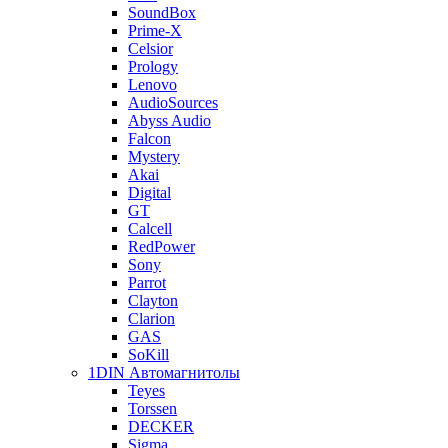
SoundBox
Prime-X
Celsior
Prology
Lenovo
AudioSources
Abyss Audio
Falcon
Mystery
Akai
Digital
GT
Calcell
RedPower
Sony
Parrot
Clayton
Clarion
GAS
SoKill
1DIN Автомагнитолы
Teyes
Torssen
DECKER
Sigma