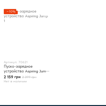
−10%
Артикул: 70621
Пуско-зарядное
устройство Aspiring Jump
1
2 159 грн
2 399 грн
Нет в наличии