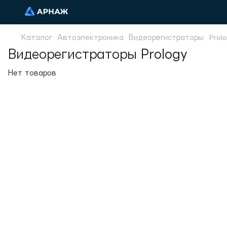
Каталог
Автоэлектроника
Видеорегистраторы
Prol
Видеорегистраторы Prology
Нет товаров