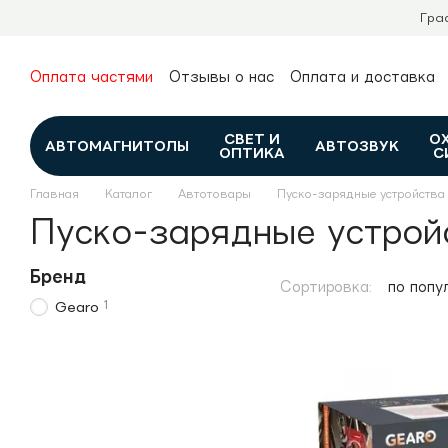
Перейти к основному контенту
Гра
Оплата частями
Отзывы о нас
Оплата и доставка
О нас
Гарантия и возврат
Новости и обзоры
Контакты
Каталог
СВЕТ И
О
АВТОМАГНИТОЛЫ
АВТОЗВУК
ОПТИКА
С
Главная
Каталог
Автотовары
Пуско-зарядные устройства
Пуско-зарядные устрой
Бренд
Сортировка:
по попу
1
Gearo