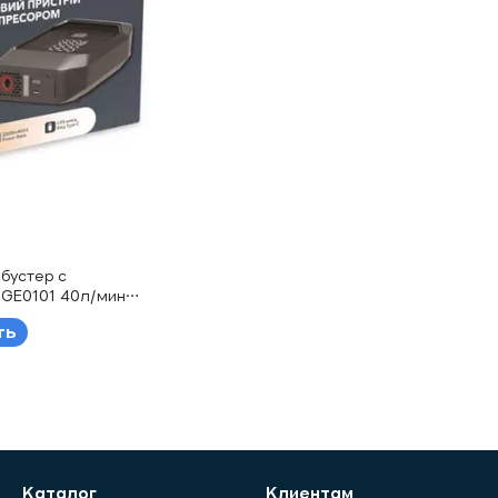
бустер с
 GE0101 40л/мин
0А
ть
Каталог
Клиентам