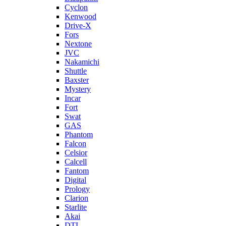
Cyclon
Kenwood
Drive-X
Fors
Nextone
JVC
Nakamichi
Shuttle
Baxster
Mystery
Incar
Fort
Swat
GAS
Phantom
Falcon
Celsior
Calcell
Fantom
Digital
Prology
Clarion
Starlite
Akai
DTL