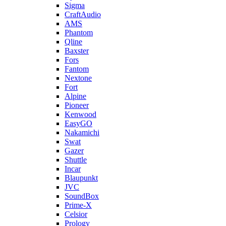
Sigma
CraftAudio
AMS
Phantom
Qline
Baxster
Fors
Fantom
Nextone
Fort
Alpine
Pioneer
Kenwood
EasyGO
Nakamichi
Swat
Gazer
Shuttle
Incar
Blaupunkt
JVC
SoundBox
Prime-X
Celsior
Prology