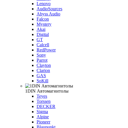
Lenovo
AudioSources
Abyss Audio
Falcon
Mystery
Akai
Digital
GT
Calcell
RedPower
Sony
Parrot
Clayton
Clarion
GAS
SoKill
1DIN Автомагнитолы
Teyes
Torssen
DECKER
Sigma
Alpine
Pioneer
Blaupunkt