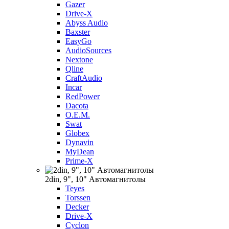
Gazer
Drive-X
Abyss Audio
Baxster
EasyGo
AudioSources
Nextone
Qline
CraftAudio
Incar
RedPower
Dacota
O.E.M.
Swat
Globex
Dynavin
MyDean
Prime-X
2din, 9", 10" Автомагнитолы
Teyes
Torssen
Decker
Drive-X
Cyclon