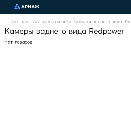
Каталог
Автоэлектроника
Камеры заднего вида
Re
Камеры заднего вида Redpower
Нет товаров