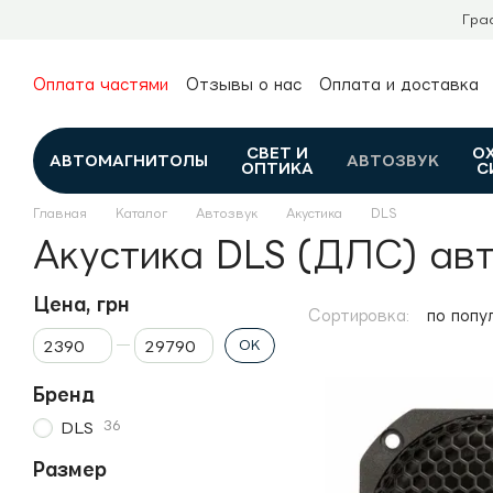
Перейти к основному контенту
Гра
Оплата частями
Отзывы о нас
Оплата и доставка
О нас
Гарантия и возврат
Новости и обзоры
Контакты
Каталог
СВЕТ И
О
АВТОМАГНИТОЛЫ
АВТОЗВУК
ОПТИКА
С
Главная
Каталог
Автозвук
Акустика
DLS
Акустика DLS (ДЛС) ав
Цена, грн
Сортировка:
по попу
От Цена, грн
До Цена, грн
OK
Бренд
36
DLS
Размер