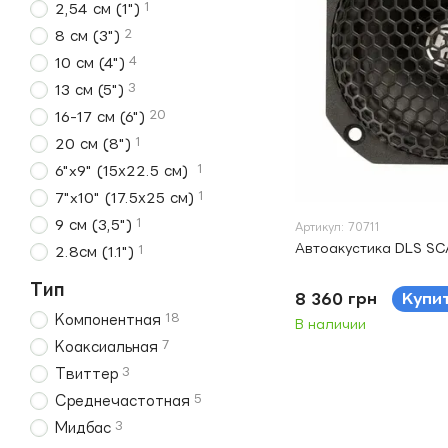
1
2,54 см (1")
2
8 см (3")
4
10 см (4")
3
13 см (5")
20
16-17 см (6")
1
20 см (8")
1
6"x9" (15х22.5 см)
1
7"x10" (17.5х25 см)
1
9 см (3,5")
Артикул: 70711
Автоакустика DLS SC
1
2.8см (1.1")
Тип
8 360 грн
Купи
18
Компонентная
В наличии
7
Коаксиальная
3
Твиттер
5
Среднечастотная
3
Мидбас