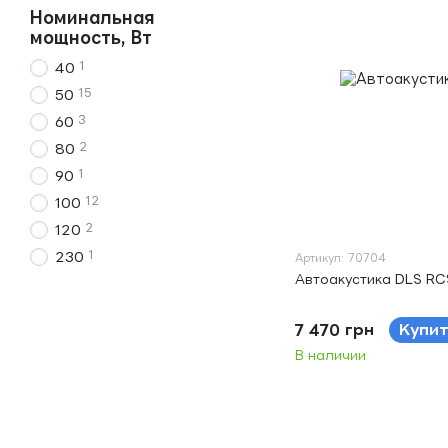
Номинальная
мощность, Вт
1
40
15
50
3
60
2
80
1
90
12
100
2
120
1
230
Артикул: 70704
Автоакустика DLS RC
7 470 грн
Купи
В наличии