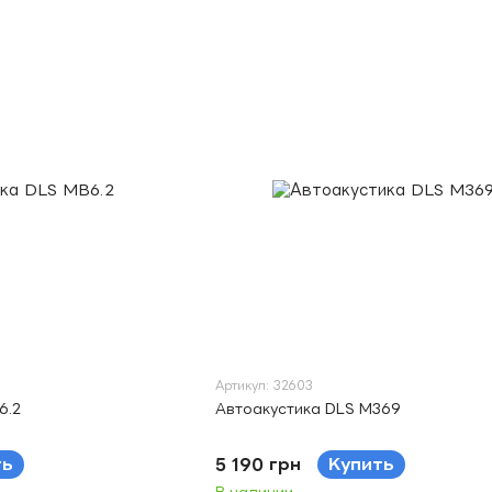
Артикул: 32603
6.2
Автоакустика DLS M369
ть
5 190 грн
Купить